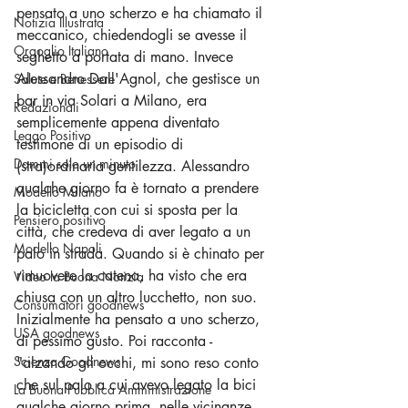
pensato a uno scherzo e ha chiamato il 
Notizia Illustrata
meccanico, chiedendogli se avesse il 
Orgoglio Italiano
seghetto a portata di mano. Invece 
Alessandro Dall'Agnol, che gestisce un 
Salute e Benessere
bar in via Solari a Milano, era 
Redazionali
semplicemente appena diventato 
Leggo Positivo
testimone di un episodio di 
Dammi solo un minuto
(stra)ordinaria gentilezza. Alessandro 
qualche giorno fa è tornato a prendere 
Modello Milano
la bicicletta con cui si sposta per la 
Pensiero positivo
città, che credeva di aver legato a un 
Modello Napoli
palo in strada. Quando si è chinato per 
rimuovere la catena, ha visto che era 
Video la Buona Notizia
chiusa con un altro lucchetto, non suo. 
Consumatori goodnews
Inizialmente ha pensato a uno scherzo, 
USA goodnews
di pessimo gusto. Poi racconta - 
Scienza Goodnews
"alzando gli occhi, mi sono reso conto 
che sul palo a cui avevo legato la bici 
La Buona Pubblica Amministrazione
qualche giorno prima, nelle vicinanze 