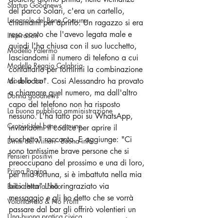
Startup Goodnews
del parco Solari, c'era un cartello, 
Le parole del Bene Comune
chiamami per aprirlo. Un ragazzo si era 
reso conto che l'avevo legata male e 
Inspiration
quindi l'ha chiusa con il suo lucchetto, 
Modello Palermo
lasciandomi il numero di telefono a cui 
Modello Reggio Calabria
contattario per fornirmi la combinazione 
Modello Bari
di sblocco". Cosi Alessandro ha provato 
a chiamare quel numero, ma dall'altro 
Donna goodnews
capo del telefono non ha risposto 
La buona pubblica amministrazione
nessuno. L'ha fatto poi su WhatsApp, 
Cronisti del bene comune
inviandomi il codice per aprire il 
lucchetto" racconta. E aggiunge: "Ci 
Diritti dei Minori - Buona info
sono tantissime brave persone che si 
Pensieri positivi
preoccupano del prossimo e una di loro, 
Prima Pagina
per mia fortuna, si è imbattuta nella mia 
bicicletta" L'ho ringraziato via 
Bello chiama bello
messaggio e gli ho detto che se vorrà 
Volontariato & No Profit
passare dal bar gli offrirò volentieri un 
Una buona pratica civica