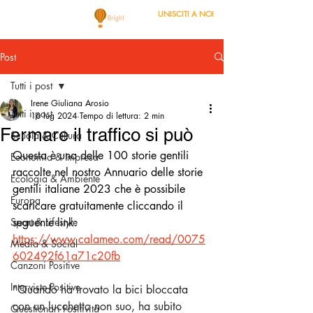
UNISCITI A NOI
Post
Tutti i post
Irene Giuliana Arosio
Tutti i post
16 lug 2024
Tempo di lettura: 2 min
Fermare il traffico si può
Scuola & Cultura
Questa è una delle 100 storie gentili 
Economia & Impresa
raccolte nel nostro Annuario delle storie 
Ecologia & Ambiente
gentili italiane 2023 che è possibile 
Europa
scaricare gratuitamente cliccando il 
Sport & Lifestyle
seguente link: 
https://www.calameo.com/read/0075
Media & Social
602492f61a71c20fb
Canzoni Positive
Interviste Positive
"Quando ha trovato la bici bloccata 
con un lucchetto non suo, ha subito 
Questionari Positività