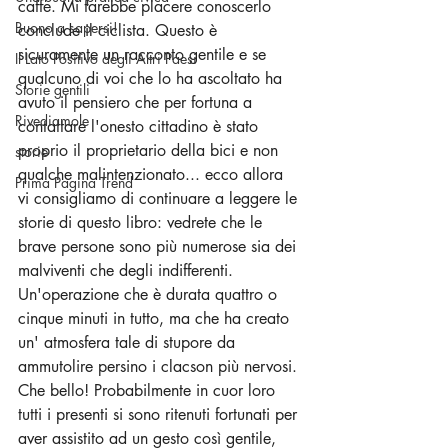
caffe. Mi farebbe placere conoscerlo 
Buono a sapersi!
conclude il ciclista. Questo è 
sicuramente un racconto gentile e se 
Il Lato Positivo degli Altri Paesi
qualcuno di voi che lo ha ascoltato ha 
Storie gentili
avuto il pensiero che per fortuna a 
Rivediamole
contattare l'onesto cittadino è stato 
proprio il proprietario della bici e non 
storie
qualche malintenzionato... ecco allora 
Prima Pagina Trend
vi consigliamo di continuare a leggere le 
storie di questo libro: vedrete che le 
brave persone sono più numerose sia dei 
malviventi che degli indifferenti.
Un'operazione che è durata quattro o 
cinque minuti in tutto, ma che ha creato 
un' atmosfera tale di stupore da 
ammutolire persino i clacson più nervosi. 
Che bello! Probabilmente in cuor loro 
tutti i presenti si sono ritenuti fortunati per 
aver assistito ad un gesto così gentile, 