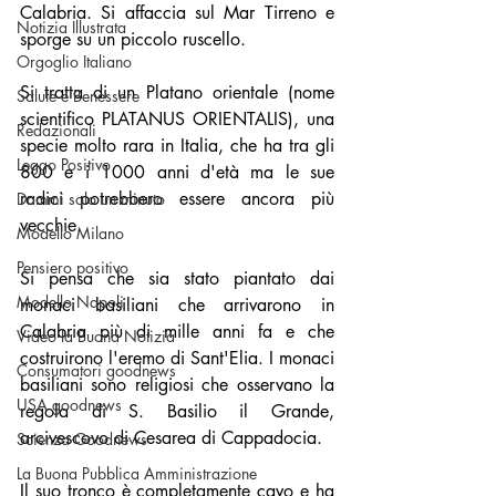
Calabria. Si affaccia sul Mar Tirreno e 
Notizia Illustrata
sporge su un piccolo ruscello. 
Orgoglio Italiano
Si tratta di un Platano orientale (nome 
Salute e Benessere
scientifico PLATANUS ORIENTALIS), una 
Redazionali
specie molto rara in Italia, che ha tra gli 
Leggo Positivo
800 e i 1000 anni d'età ma le sue 
radici potrebbero essere ancora più 
Dammi solo un minuto
vecchie.
Modello Milano
Pensiero positivo
Si pensa che sia stato piantato dai 
Modello Napoli
monaci basiliani che arrivarono in 
Calabria più di mille anni fa e che 
Video la Buona Notizia
costruirono l'eremo di Sant'Elia. I monaci 
Consumatori goodnews
basiliani sono religiosi che osservano la 
USA goodnews
regola di S. Basilio il Grande, 
arcivescovo di Cesarea di Cappadocia. 
Scienza Goodnews
La Buona Pubblica Amministrazione
Il suo tronco è completamente cavo e ha 