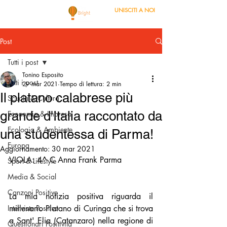
UNISCITI A NOI
Post
Tutti i post
Tonino Esposito
Tutti i post
29 mar 2021
Tempo di lettura: 2 min
Il platano calabrese più
Scuola & Cultura
grande d'Italia raccontato da
Economia & Impresa
Ecologia & Ambiente
una studentessa di Parma!
Europa
Aggiornamento:
30 mar 2021
VIOLA: 4^ C Anna Frank Parma
Sport & Lifestyle
Media & Social
Canzoni Positive
La mia notizia positiva riguarda il 
Interviste Positive
millenario Platano di Curinga che si trova 
a Sant' Elia (Catanzaro) nella regione di 
Questionari Positività