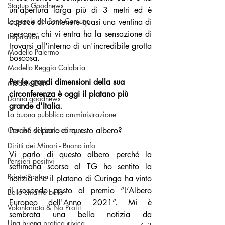
Startup Goodnews
un'apertura larga più di 3 metri ed è 
Le parole del Bene Comune
capace di contenere quasi una ventina di 
persone; chi vi entra ha la sensazione di 
Inspiration
trovarsi all'interno di un'incredibile grotta 
Modello Palermo
boscosa. 
Modello Reggio Calabria
Per le grandi dimensioni della sua 
Modello Bari
circonferenza è oggi il platano più 
Donna goodnews
grande d'Italia.
La buona pubblica amministrazione
Cronisti del bene comune
Perché vi parlo di questo albero? 
Diritti dei Minori - Buona info
Vi parlo di questo albero perché la 
Pensieri positivi
settimana scorsa al TG ho sentito la 
Prima Pagina
notizia che il platano di Curinga ha vinto 
il secondo posto al premio “L’Albero 
Bello chiama bello
Europeo dell'Anno 2021”. Mi è 
Volontariato & No Profit
sembrata una bella notizia da 
Una buona pratica civica