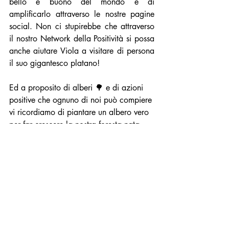
bello e buono del mondo e di 
amplificarlo attraverso le nostre pagine 
social. Non ci stupirebbe che attraverso 
il nostro Network della Positività si possa 
anche aiutare Viola a visitare di persona 
il suo gigantesco platano!
Ed a proposito di alberi 🌳 e di azioni 
positive che ognuno di noi può compiere 
vi ricordiamo di piantare un albero vero 
per far crescere la nostra foresta nata 
insieme al nostro TG. Regalate a voi 
stessi od a una persona cara un albero 
con meno di 15€ per sempre! Farete 
una buona azione green ed una grande 
sorpresa al destinatario dello stesso! 
httpsttps://www.associazionetbs.org/co
pia-di-la-tv-positiva