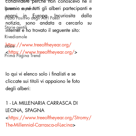
condividere perché non conoscevo né il 
premio e né tutti gli alberi partecipanti e 
Buono a sapersi!
sparsi in Europa. Incuriosita dalla 
Il Lato Positivo degli Altri Paesi
notizia, sono andata a cercarlo su 
Storie gentili
internet e ho trovato il seguente sito: 
Rivediamole
https://www.treeoftheyear.org/
storie
<
https://www.treeoftheyear.org/
> 
Prima Pagina Trend
Io qui vi elenco solo i finalisti e se 
cliccate sui titoli vi appaiono le foto 
degli alberi: 
1 - LA MILLENARIA CARRASCA DI 
LECINA, SPAGNA 
<
https://www.treeoftheyear.org/Stromy/
The-Millennial-Carrasca-of-Lecina
> 