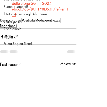
delle-Storie-Gentili-2024-
Buono a sapersi!
ebook/dp/B0F1Y8DS3P/ref=sr_1_
Il Lato Positivo degli Altri Paesi
1
?
Bene comune
Positività
Media
gentilezza
Storie gentili
Redazionali
Rivediamole
storie
Prima Pagina Trend
Post recenti
Mostra tutti