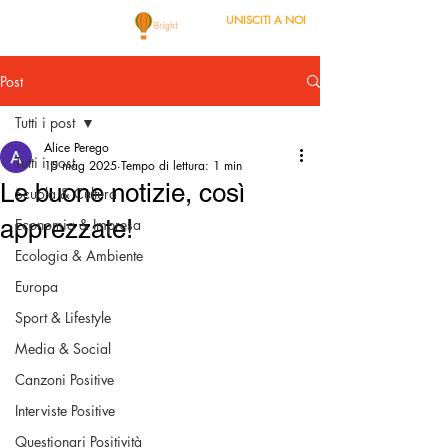
UNISCITI A NOI
Post
Tutti i post
Alice Perego
Tutti i post
15 mag 2025
Tempo di lettura: 1 min
Le buone notizie, così
Scuola & Cultura
apprezzate!
Economia & Impresa
Ecologia & Ambiente
Europa
Sport & Lifestyle
Media & Social
Canzoni Positive
Interviste Positive
Questionari Positività