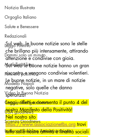
Notizia Illustrata
Orgoglio Italiano
Salute e Benessere
Redazionali
Sul web, le buone notizie sono le stelle 
Leggo Positivo
che brillano più intensamente, attirando 
Dammi solo un minuto
attenzione e condivise con gioia.
Modello Milano
Sul web le buone notizie hanno un gran 
riscontro e vengono condivise volentieri. 
Pensiero positivo
Le buone notizie, in un mare di notizie 
Modello Napoli
negative, solo quelle che danno 
Video la Buona Notizia
speranza!
Leggi, rifletti e commenta il punto 4 del 
Consumatori goodnews
nostro Manifesto della Positività!
USA goodnews
Nel nostro sito 
Scienza Goodnews
https://www.associazionetbs.org
 trovi 
La Buona Pubblica Amministrazione
tutto sulle nostre attività e finalità sociali 