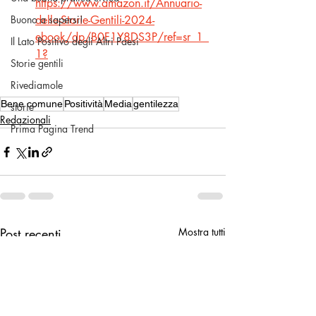
https://www.amazon.it/Annuario-
Buono a sapersi!
delle-Storie-Gentili-2024-
ebook/dp/B0F1Y8DS3P/ref=sr_1_
Il Lato Positivo degli Altri Paesi
1
?
Storie gentili
Rivediamole
Bene comune
Positività
Media
gentilezza
storie
Redazionali
Prima Pagina Trend
Post recenti
Mostra tutti