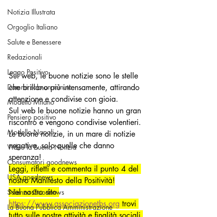
Notizia Illustrata
Orgoglio Italiano
Salute e Benessere
Redazionali
Leggo Positivo
Sul web, le buone notizie sono le stelle 
Dammi solo un minuto
che brillano più intensamente, attirando 
attenzione e condivise con gioia.
Modello Milano
Sul web le buone notizie hanno un gran 
Pensiero positivo
riscontro e vengono condivise volentieri. 
Modello Napoli
Le buone notizie, in un mare di notizie 
negative, solo quelle che danno 
Video la Buona Notizia
speranza!
Consumatori goodnews
Leggi, rifletti e commenta il punto 4 del 
USA goodnews
nostro Manifesto della Positività!
Nel nostro sito 
Scienza Goodnews
https://www.associazionetbs.org
 trovi 
La Buona Pubblica Amministrazione
tutto sulle nostre attività e finalità sociali 