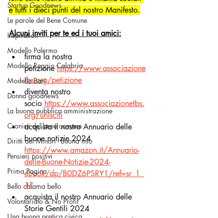
Startup Goodnews
e tutti i dieci punti del nostro Manifesto.
Le parole del Bene Comune
Alcuni inviti per te ed i tuoi amici:
Inspiration
Modello Palermo
firma la nostra 
Modello Reggio Calabria
petizione
https://www.associazione
tbs.org/petizione
Modello Bari
diventa nostro 
Donna goodnews
socio
https://www.associazionetbs.
La buona pubblica amministrazione
org/unisciti
Cronisti del bene comune
acquista il nostro Annuario delle 
buone notizie 2024 
Diritti dei Minori - Buona info
https://www.amazon.it/Annuario-
Pensieri positivi
delle-Buone-Notizie-2024-
Prima Pagina
ebook/dp/B0DZ6PSRY1/ref=sr_1_
1
?
Bello chiama bello
acquista il nostro Annuario delle 
Volontariato & No Profit
Storie Gentili 2024 
Una buona pratica civica