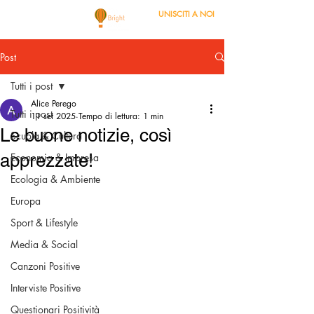
UNISCITI A NOI
Post
Tutti i post
Alice Perego
Tutti i post
11 set 2025
Tempo di lettura: 1 min
Le buone notizie, così
Scuola & Cultura
apprezzate!
Economia & Impresa
Ecologia & Ambiente
Europa
Sport & Lifestyle
Media & Social
Canzoni Positive
Interviste Positive
Questionari Positività