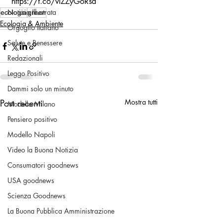
 https://t.co/viZZyGoRsa
Notizia Illustrata
ecologia
green
Ecologia & Ambiente
Orgoglio Italiano
Salute e Benessere
Redazionali
Leggo Positivo
Dammi solo un minuto
Post recenti
Mostra tutti
Modello Milano
Pensiero positivo
Modello Napoli
Video la Buona Notizia
Consumatori goodnews
USA goodnews
Scienza Goodnews
La Buona Pubblica Amministrazione