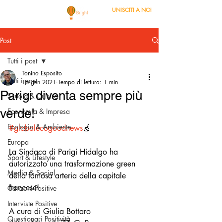
UNISCITI A NOI
Post
Tutti i post
Tonino Esposito
Tutti i post
16 gen 2021
Tempo di lettura: 1 min
Parigi diventa sempre più
Scuola & Cultura
verde!
Economia & Impresa
Ecologia & Ambiente
#globalecogoodnews
🍏
Europa
La Sindaca di Parigi Hidalgo ha 
Sport & Lifestyle
autorizzato una trasformazione green 
Media & Social
della famosa arteria della capitale 
francese!
Canzoni Positive
Interviste Positive
A cura di Giulia Bottaro
Questionari Positività