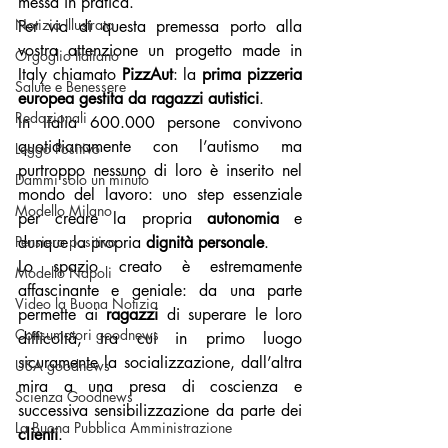
messa in pratica.
Notizia Illustrata
Per via di questa premessa porto alla 
vostra attenzione un progetto made in 
Orgoglio Italiano
Italy chiamato 
PizzAut
: la 
prima pizzeria 
Salute e Benessere
europea gestita da ragazzi autistici
.
Redazionali
In Italia 600.000 persone convivono 
quotidianamente con l’autismo ma 
Leggo Positivo
purtroppo nessuno di loro è inserito nel 
Dammi solo un minuto
mondo del lavoro: uno step essenziale 
Modello Milano
per creare la propria 
autonomia 
e 
Pensiero positivo
dunque la propria 
dignità personale
.
Lo spazio creato è estremamente 
Modello Napoli
affascinante e geniale: da una parte 
Video la Buona Notizia
permette ai 
ragazzi 
di superare le loro 
Consumatori goodnews
difficoltà, tra cui in primo luogo 
sicuramente la socializzazione, dall’altra 
USA goodnews
mira a una presa di coscienza e 
Scienza Goodnews
successiva sensibilizzazione da parte dei 
La Buona Pubblica Amministrazione
clienti
.