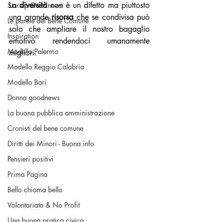
La 
diversità 
non è un difetto ma piuttosto 
Startup Goodnews
una grande 
risorsa 
che se condivisa può 
Le parole del Bene Comune
solo che ampliare il nostro bagaglio 
Inspiration
emotivo rendendoci umanamente 
Modello Palermo
migliori.
Modello Reggio Calabria
Modello Bari
Donna goodnews
La buona pubblica amministrazione
Cronisti del bene comune
Diritti dei Minori - Buona info
Pensieri positivi
Prima Pagina
Bello chiama bello
Volontariato & No Profit
Una buona pratica civica