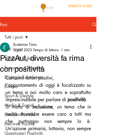
UNISCITI A NOI
Post
Tutti i post
Ecaterina Timis
Tutti i post
3 gen 2023
Tempo di lettura: 1 min
PizzAut, diversità fa rima
Scuola & Cultura
con positività
Economia & Impresa
Ecologia & Ambiente
Carissimi lettori positivi,
l’appuntamento di oggi è focalizzato su 
Europa
un tema a noi molto caro e soprattutto 
Sport & Lifestyle
imprescindibile per parlare di 
positività
.
Media & Social
Si tratta di 
inclusione
, un tema che in 
realtà dovrebbe essere caro a tutti ma 
Canzoni Positive
che purtroppo non sempre lo è. 
Interviste Positive
Un’azione primaria, tuttavia, non sempre 
Questionari Positività