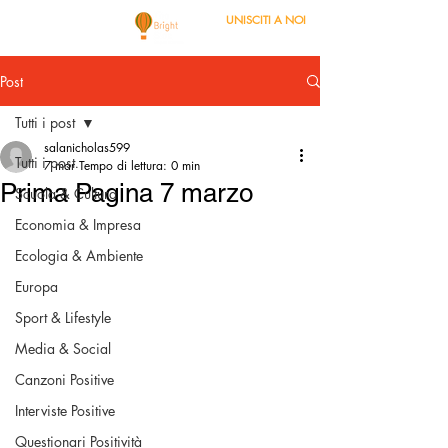
UNISCITI A NOI
Post
Tutti i post
salanicholas599
Tutti i post
7 mar
Tempo di lettura: 0 min
Prima Pagina 7 marzo
Scuola & Cultura
Economia & Impresa
Ecologia & Ambiente
Europa
Sport & Lifestyle
Media & Social
Canzoni Positive
Interviste Positive
Questionari Positività