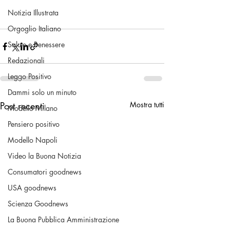
Notizia Illustrata
Orgoglio Italiano
Salute e Benessere
Redazionali
Leggo Positivo
Dammi solo un minuto
Post recenti
Mostra tutti
Modello Milano
Pensiero positivo
Modello Napoli
Video la Buona Notizia
Consumatori goodnews
USA goodnews
Scienza Goodnews
La Buona Pubblica Amministrazione