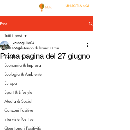
UNISCITI A NOI
Post
Tutti i post
vespogiulia04
Tutti i post
27 giu
Tempo di lettura: 0 min
Prima pagina del 27 giugno
Scuola & Cultura
Economia & Impresa
Ecologia & Ambiente
Europa
Sport & Lifestyle
Media & Social
Canzoni Positive
Interviste Positive
Questionari Positività