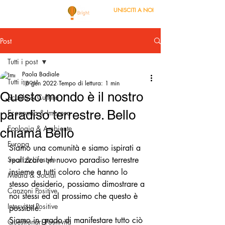
UNISCITI A NOI
Post
Tutti i post
Paola Badiale
Tutti i post
16 gen 2022
Tempo di lettura: 1 min
Questo mondo è il nostro
Scuola & Cultura
paradiso terrestre. Bello
Economia & Impresa
Ecologia & Ambiente
chiama Bello
Europa
Siamo una comunità e siamo ispirati a 
Sport & Lifestyle
realizzare un nuovo paradiso terrestre 
insieme a tutti coloro che hanno lo 
Media & Social
stesso desiderio, possiamo dimostrare a 
Canzoni Positive
noi stessi ed al prossimo che questo è 
Interviste Positive
possibile.
Siamo in grado di manifestare tutto ciò 
Questionari Positività