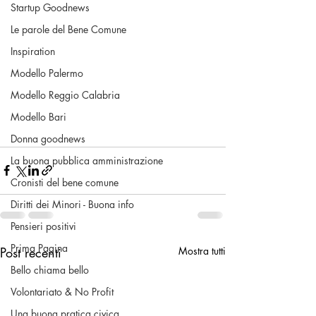
Startup Goodnews
Le parole del Bene Comune
Inspiration
Modello Palermo
Modello Reggio Calabria
Modello Bari
Donna goodnews
La buona pubblica amministrazione
Cronisti del bene comune
Diritti dei Minori - Buona info
Pensieri positivi
Prima Pagina
Post recenti
Mostra tutti
Bello chiama bello
Volontariato & No Profit
Una buona pratica civica