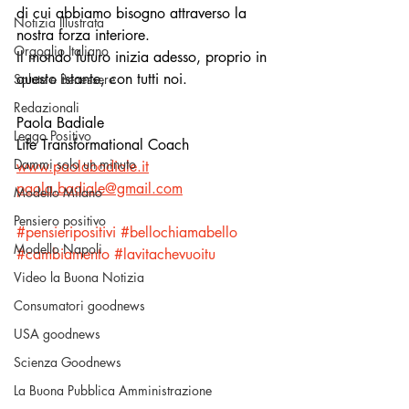
di cui abbiamo bisogno attraverso la 
Notizia Illustrata
nostra forza interiore. 
Orgoglio Italiano
Il mondo futuro inizia adesso, proprio in 
questo istante, con tutti noi.
Salute e Benessere
Redazionali
Paola Badiale
Leggo Positivo
Life Transformational Coach
Dammi solo un minuto
www.paolabadiale.it
paola.badiale@gmail.com
Modello Milano
Pensiero positivo
#pensieripositivi
#bellochiamabello
Modello Napoli
#cambiamento
#lavitachevuoitu
Video la Buona Notizia
Consumatori goodnews
USA goodnews
Scienza Goodnews
La Buona Pubblica Amministrazione