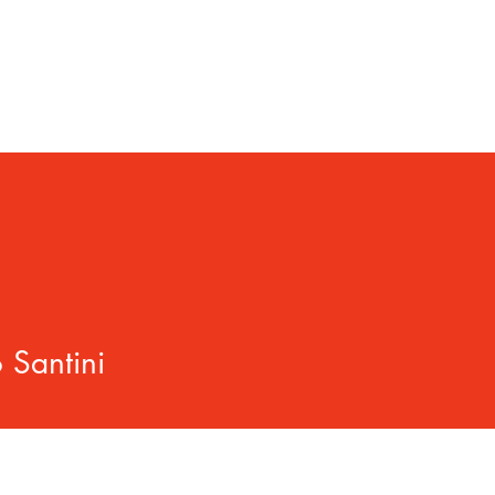
NOSTRI PROGETTI
LE NOSTRE ATTIVITA'
I NOSTRI PARTNERS
 Santini