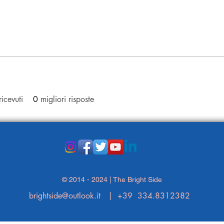
icevuti
0
migliori risposte
© 2014 - 2024 | The Bright Side
brightside@outlook.it
| +39 334.8312382