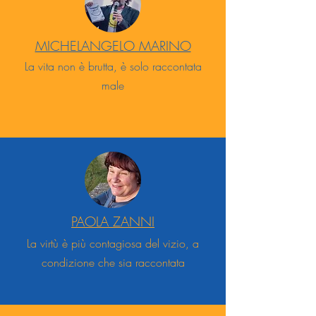
MICHELANGELO MARINO
La vita non è brutta, è solo raccontata
male
PAOLA ZANNI
La virtù è più contagiosa del vizio, a
condizione che sia raccontata