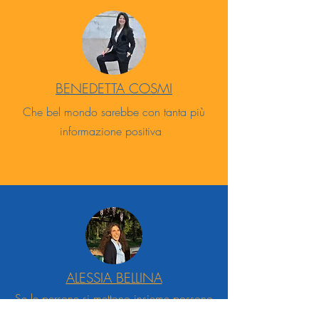
BENEDETTA COS
MI
Che bel mondo sarebbe con tanta più
informazione positiva
a
ALESSIA BELLINA
Se le persone si mettono insieme possono
cambiare il mondo.