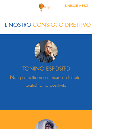
UNISCITI A NOI
IL NOSTRO
CONSIGLIO DIRETTIVO
TONINO ESPOSITO
Non promettiamo ottimismo e felicità,
pratichiamo positività