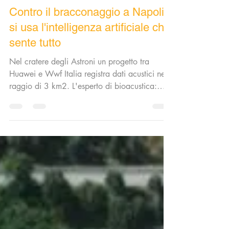
massimofedele
27 apr 2022
Tempo di lettura: 1 min
Contro il bracconaggio a Napoli
si usa l'intelligenza artificiale che
sente tutto
Nel cratere degli Astroni un progetto tra
Huawei e Wwf Italia registra dati acustici nel
raggio di 3 km2. L'esperto di bioacustica:
"Per...