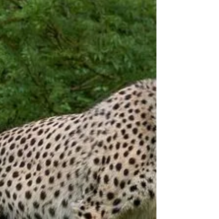
Coco festeggia con 58 candeline
Oggi dobbiamo fare gli auguri a Coco che
compie 58 anni diventando la scimpanzè più
longeva d’Europa! I festeggiamenti si sono
tenuti...