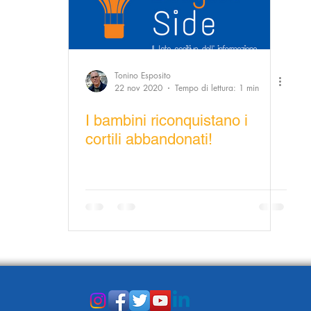
 Illustrata
Orgoglio Italiano
Salute e Benessere
Dammi solo un minuto
Modello Milano
Tonino Esposito
22 nov 2020
Tempo di lettura: 1 min
poli
Video la Buona Notizia
I bambini riconquistano i
Consumatori goodnews
cortili abbandonati!
odnews
La Buona Pubblica Amministrazione
e del Bene Comune
Inspiration
Modello Palermo
dello Bari
Donna goodnews