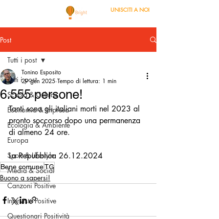
UNISCITI A NOI
Post
Tutti i post
Tonino Esposito
Tutti i post
29 gen 2025
Tempo di lettura: 1 min
6.555 persone!
Scuola & Cultura
Tanti sono gli italiani morti nel 2023 al 
Economia & Impresa
pronto soccorso dopo una permanenza 
Ecologia & Ambiente
di almeno 24 ore.
Europa
Sport & Lifestyle
La Repubblica 26.12.2024
Bene comune
TG
Media & Social
Buono a sapersi!
Canzoni Positive
Interviste Positive
Questionari Positività