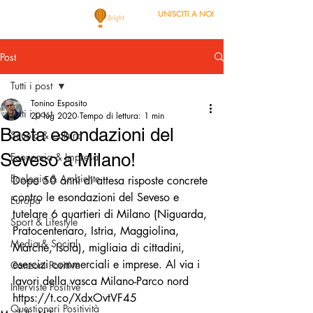
UNISCITI A NOI
Post
Tutti i post
Tonino Esposito
Tutti i post
20 lug 2020
Tempo di lettura: 1 min
Basta esondazioni del
Scuola & Cultura
Seveso a Milano!
Economia & Impresa
Ecologia & Ambiente
Dopo 50 anni di attesa risposte concrete 
contro le esondazioni del Seveso e 
Europa
tutelare 6 quartieri di Milano (Niguarda, 
Sport & Lifestyle
Pratocentenaro, Istria, Maggiolina, 
Media & Social
Marche, Isola), migliaia di cittadini, 
esercizi commerciali e imprese. Al via i 
Canzoni Positive
lavori della vasca Milano-Parco nord 
Interviste Positive
https://t.co/XdxOvtVF45
Questionari Positività