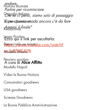
andare
Notizia Illustrata
Partire per ricominciare
Orgoglio Italiano
Che se ci pensi, siamo solo di passaggio
E per quanta strada ancora c'è da fare
Salute e Benessere
Amerai il finale"
Redazionali
Leggo Positivo
Ecco qui il link per ascoltarla: 
Dammi solo un minuto
https://www.youtube.com/watch?
v=1pRPXIC4Vtk
Modello Milano
Pensiero positivo
A cura di 
Alice Afflitto
Modello Napoli
Video la Buona Notizia
Consumatori goodnews
USA goodnews
Scienza Goodnews
La Buona Pubblica Amministrazione