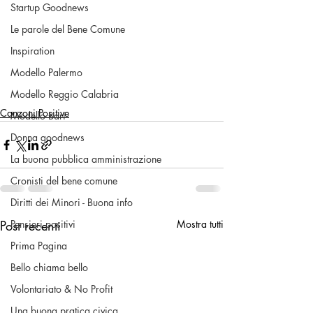
Startup Goodnews
Le parole del Bene Comune
Inspiration
Modello Palermo
Modello Reggio Calabria
Canzoni Positive
Modello Bari
Donna goodnews
La buona pubblica amministrazione
Cronisti del bene comune
Diritti dei Minori - Buona info
Post recenti
Pensieri positivi
Mostra tutti
Prima Pagina
Bello chiama bello
Volontariato & No Profit
Una buona pratica civica