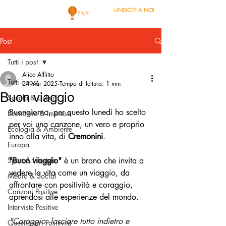
UNISCITI A NOI
Post
Tutti i post
Alice Afflitto
Tutti i post
24 mar 2025
Tempo di lettura: 1 min
Buon viaggio
Scuola & Cultura
Buongiorno, per questo lunedì ho scelto 
Economia & Impresa
per voi una canzone, un vero e proprio 
Ecologia & Ambiente
inno alla vita, di 
Cremonini
.
Europa
Sport & Lifestyle
"Buon viaggio"
 è un brano che invita a 
vedere la vita come un viaggio, da 
Media & Social
affrontare con positività e coraggio, 
Canzoni Positive
aprendosi alle esperienze del mondo.
Interviste Positive
"Coraggio, lasciare tutto indietro e 
Questionari Positività