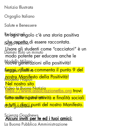
Notizia Illustrata
Orgoglio Italiano
Salute e Benessere
Redazionali
In ogni angolo c’è una storia positiva 
che aspetta di essere raccontata.
Leggo Positivo
Usare gli studenti come “cacciatori” è un 
Dammi solo un minuto
modo potente per educare anche le 
Modello Milano
nuove generazioni alla positività!
Leggi, rifletti e commenta il punto 9 del 
Pensiero positivo
nostro Manifesto della Positività!
Modello Napoli
Nel nostro sito 
Video la Buona Notizia
https://www.associazionetbs.org
 trovi 
Consumatori goodnews
tutto sulle nostre attività e finalità sociali 
e tutti i dieci punti del nostro Manifesto.
USA goodnews
Scienza Goodnews
Alcuni inviti per te ed i tuoi amici:
La Buona Pubblica Amministrazione