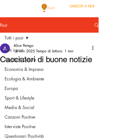
UNISCITI A NOI
Post
Tutti i post
Alice Perego
Tutti i post
18 nov 2025
Tempo di lettura: 1 min
Cacciatori di buone notizie
Scuola & Cultura
Economia & Impresa
Ecologia & Ambiente
Europa
Sport & Lifestyle
Media & Social
Canzoni Positive
Interviste Positive
Questionari Positività