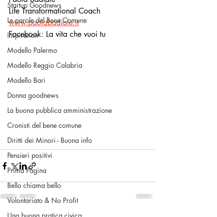
Startup Goodnews
Life Transformational Coach
Le parole del Bene Comune
www.paolabadiale.it
Facebook: La vita che vuoi tu
Inspiration
Modello Palermo
Modello Reggio Calabria
Modello Bari
Donna goodnews
La buona pubblica amministrazione
Cronisti del bene comune
Diritti dei Minori - Buona info
Pensieri positivi
Prima Pagina
Bello chiama bello
Volontariato & No Profit
Una buona pratica civica