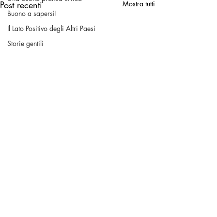
Post recenti
Mostra tutti
Buono a sapersi!
Il Lato Positivo degli Altri Paesi
Storie gentili
Rivediamole
storie
Prima Pagina Trend
Commenti