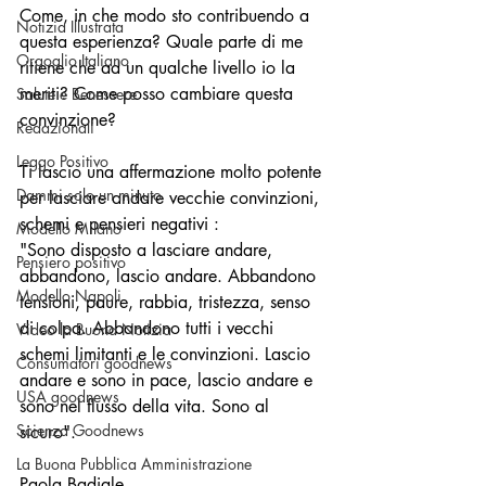
Come, in che modo sto contribuendo a 
Notizia Illustrata
questa esperienza? Quale parte di me 
Orgoglio Italiano
ritiene che ad un qualche livello io la 
meriti? Come posso cambiare questa 
Salute e Benessere
convinzione?
Redazionali
Leggo Positivo
Ti lascio una affermazione molto potente 
Dammi solo un minuto
per lasciare andare vecchie convinzioni, 
schemi e pensieri negativi : 
Modello Milano
"Sono disposto a lasciare andare, 
Pensiero positivo
abbandono, lascio andare. Abbandono 
Modello Napoli
tensioni, paure, rabbia, tristezza, senso 
di colpa. Abbandono tutti i vecchi 
Video la Buona Notizia
schemi limitanti e le convinzioni. Lascio 
Consumatori goodnews
andare e sono in pace, lascio andare e 
USA goodnews
sono nel flusso della vita. Sono al 
Scienza Goodnews
sicuro".
La Buona Pubblica Amministrazione
Paola Badiale