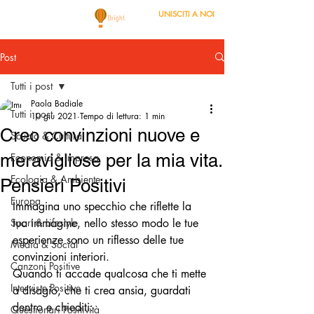
UNISCITI A NOI
Post
Tutti i post
Paola Badiale
Tutti i post
10 giu 2021
Tempo di lettura: 1 min
Creo convinzioni nuove e
Scuola & Cultura
meravigliose per la mia vita.
Economia & Impresa
Ecologia & Ambiente
Pensieri Positivi
Europa
Immagina uno specchio che riflette la 
Sport & Lifestyle
tua immagine, nello stesso modo le tue 
esperienze sono un riflesso delle tue 
Media & Social
convinzioni interiori.
Canzoni Positive
Quando ti accade qualcosa che ti mette 
Interviste Positive
a disagio, che ti crea ansia, guardati 
dentro e chiediti: 
Questionari Positività