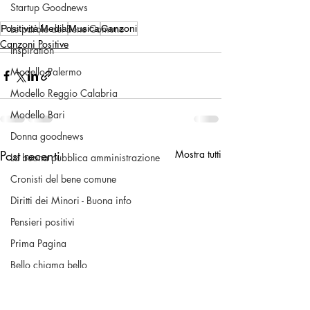
Startup Goodnews
Le parole del Bene Comune
Positività
Media
Musica
Canzoni
Canzoni Positive
Inspiration
Modello Palermo
Modello Reggio Calabria
Modello Bari
Donna goodnews
Post recenti
Mostra tutti
La buona pubblica amministrazione
Cronisti del bene comune
Diritti dei Minori - Buona info
Pensieri positivi
Prima Pagina
Bello chiama bello
Volontariato & No Profit
Una buona pratica civica