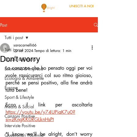
UNISCITI A NOI
Post
Tutti i post
saracarnelli66
Tutti i post
23 set 2024
Tempo di lettura: 1 min
Don't worry
Scuola & Cultura
La canzone che ho pensato oggi per voi 
Economia & Impresa
vuole rassicurarci col suo ritmo gioioso, 
Ecologia & Ambiente
perché se pensi positivo, alla fine andrà 
Europa
tutto bene!
Sport & Lifestyle
Ecco il link per ascoltarla 
Media & Social
https://youtu.be/y74UPiaK7u0?
Canzoni Positive
si=zKngKK0RGLknHsPt
Interviste Positive
"
I know we’ll be alright, don’t worry 
Questionari Positività