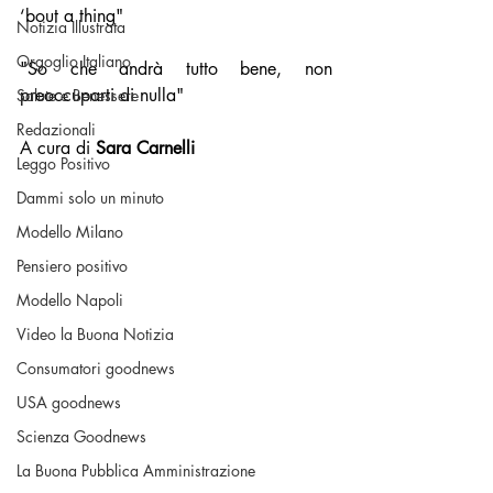
‘bout a thing
"
Notizia Illustrata
Orgoglio Italiano
"
So che andrà tutto bene, non 
preoccuparti di nulla"
Salute e Benessere
Redazionali
A cura di 
Sara Carnelli
Leggo Positivo
Dammi solo un minuto
Modello Milano
Pensiero positivo
Modello Napoli
Video la Buona Notizia
Consumatori goodnews
USA goodnews
Scienza Goodnews
La Buona Pubblica Amministrazione