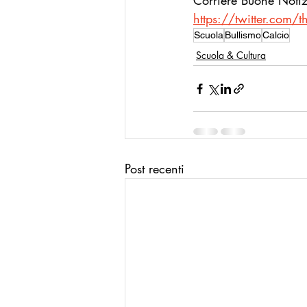
Corriere Buone Notizi
https://twitter.co
La Buona Pubblica Amministrazione
Scuola
Bullismo
Calcio
Scuola & Cultura
Modello Reggio Calabria
Mode
Post recenti