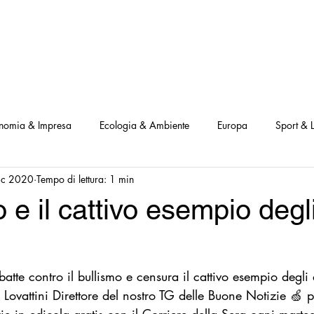
NOSTRI PROGETTI
LE NOSTRE ATTIVITA'
I NOSTRI PARTNERS
nomia & Impresa
Ecologia & Ambiente
Europa
Sport & L
ic 2020
Tempo di lettura: 1 min
ve
Interviste Positive
Questionari Positività
Notizia Illustra
o e il cattivo esempio degli
Leggo Positivo
Dammi solo un minuto
Modello Milano
atte contro il bullismo e censura il cattivo esempio degli a
a Notizia
Consumatori goodnews
USA goodnews
Scie
o Lovattini Direttore del nostro TG delle Buone Notizie 🍏 