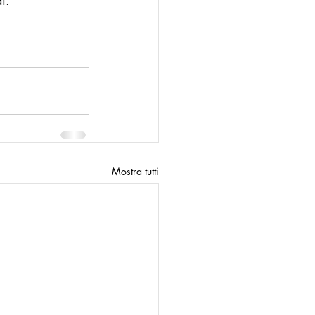
i. 
n
Modello Palermo
Mostra tutti