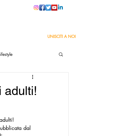
PER LE SCUOLE
UNISCITI A NOI
ifestyle
ta
Orgoglio Italiano
 adulti!
Pensiero positivo
dulti! 
nza Goodnews
pubblicata dal 