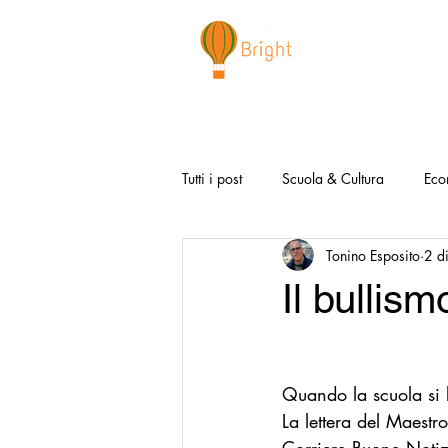
CHI SIAMO
NEWSLETTER
I 
Tutti i post
Scuola & Cultura
Eco
Tonino Esposito
2 d
Media & Social
Canzoni Positi
Il bullism
Salute e Benessere
Redazionali
Quando la scuola si b
Modello Napoli
Video la Buon
La lettera del Maestr