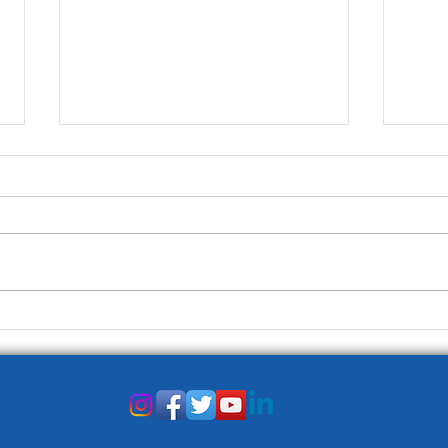
TG Onda Positiva
Rivediamo con piacere una
puntata del TG realizzato da
Carla Fedele e dal suo team!
TG O
#rivediamole Episodio del 25
maggio 2024...