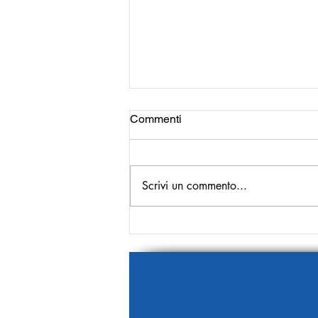
Commenti
Scrivi un commento...
Parte il TG delle Buone
Notizie 2026!