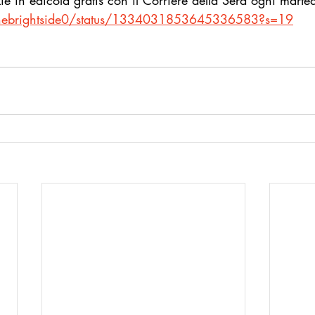
e in edicola gratis con il Corriere della Sera ogni marted
m/thebrightside0/status/1334031853645336583?s=19
Startup Goodnews
Le parole del Bene Comune
Inspiratio
llo Bari
Donna goodnews