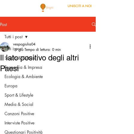
UNISCITI A NOI
Post
Tutti i post
vespogiulia04
Tutti i post
19 giu
Tempo di lettura: 0 min
Il lato positivo degli altri
Scuola & Cultura
Paesi
Economia & Impresa
Ecologia & Ambiente
Europa
Sport & Lifestyle
Media & Social
Canzoni Positive
Interviste Positive
Questionari Positività