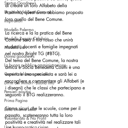
Startup Goodnews
di creare un loro Alfabeto della 
Le parole del Bene Comune
Positività, quest'anno abbiamo proposto 
loro quello del Bene Comune.
Inspiration
Modello Palermo
La ricerca e la la pratica del Bene 
Modello Reggio Calabria
Comune sarà il filo rosso che unirà 
studenti, docenti e famiglie impegnati 
Modello Bari
nel nostro Bright TG (#BTG).
Donna goodnews
Del tema del Bene Comune, la nostra 
La buona pubblica amministrazione
amica e Socia Benedetta Cosmi è una 
Cronisti del bene comune
esperta e una specialista e sarà lei a 
raccogliere e commentare gli Alfabeti (e 
Diritti dei Minori - Buona info
i disegni) che le classi che partecipano e 
Pensieri positivi
seguono il BTG realizzeranno.
Prima Pagina
Siamo sicuri che le scuole, come per il 
Bello chiama bello
passato, scateneranno tutta la loro 
Volontariato & No Profit
positività e creatività nel realizzare tali 
Una buona pratica civica