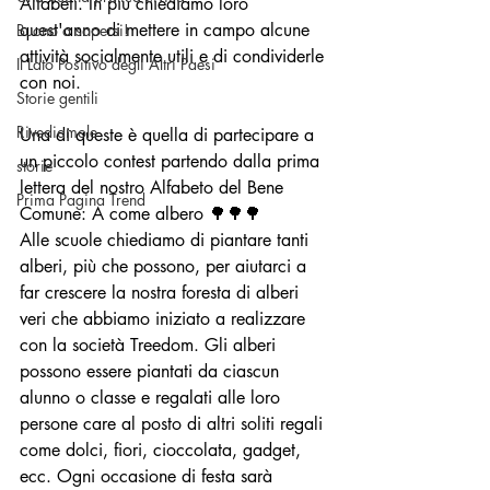
Alfabeti. In più chiediamo loro 
quest'anno di mettere in campo alcune 
Buono a sapersi!
attività socialmente utili e di condividerle 
Il Lato Positivo degli Altri Paesi
con noi.
Storie gentili
Rivediamole
Una di queste è quella di partecipare a 
un piccolo contest partendo dalla prima 
storie
lettera del nostro Alfabeto del Bene 
Prima Pagina Trend
Comune: A come albero 🌳🌳🌳
Alle scuole chiediamo di piantare tanti 
alberi, più che possono, per aiutarci a 
far crescere la nostra foresta di alberi 
veri che abbiamo iniziato a realizzare 
con la società Treedom. Gli alberi 
possono essere piantati da ciascun 
alunno o classe e regalati alle loro 
persone care al posto di altri soliti regali 
come dolci, fiori, cioccolata, gadget, 
ecc. Ogni occasione di festa sarà 