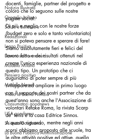
docenti, famiglie, partner del progetto e 
Notizia Illustrata
coloro che lo seguono sulle nostre 
Orgoglio Italiano
pagine social.
Di più e meglio con le nostre forze 
Salute e Benessere
(budget zero e solo e tanto volontariato) 
Redazionali
non si poteva pensare e sperare di fare! 
Leggo Positivo
Siamo assolutamente fieri e felici del 
lavoro fatto e dei risultati ottenuti nel 
Dammi solo un minuto
creare l'unica esperienza nazionale di 
Modello Milano
questo tipo. Un prototipo che ci 
Pensiero positivo
auguriamo di poter sempre di più 
Modello Napoli
sviluppare ed ampliare in primo luogo 
con il supporto dei nostri partner che da 
Video la Buona Notizia
quest’anno sono anche l’Associazione di 
Consumatori goodnews
volontari Retake Roma, la rivista Scarp 
USA goodnews
de’ tenis e la casa Editrice Sinnos.
A questo riguardo, mentre negli anni 
Scienza Goodnews
scorsi abbiamo proposto alle scuole, tra 
La Buona Pubblica Amministrazione
le altre attività positive ed attive, quella 