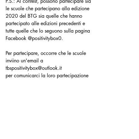
P.S.: Al contest, possono partecipare sia 
le scuole che partecipano alla edizione 
2020 del BTG sia quelle che hanno 
partecipato alle edizioni precedenti e 
tutte quelle che lo seguono sulla pagina 
Facebook @positivitybox0.
Per partecipare, occorre che le scuole 
inviino un'email a 
tbspositivitybox@outlook.it
per comunicarci la loro partecipazione 
e un'email a fine giugno per certificare 
quanti alberi sono stati piantati dai loro 
studenti e familiari.