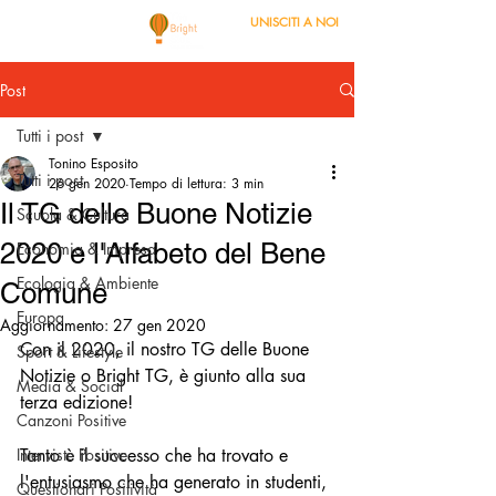
UNISCITI A NOI
Post
Tutti i post
Tonino Esposito
Tutti i post
26 gen 2020
Tempo di lettura: 3 min
Il TG delle Buone Notizie
Scuola & Cultura
2020 e l'Alfabeto del Bene
Economia & Impresa
Ecologia & Ambiente
Comune
Europa
Aggiornamento:
27 gen 2020
Con il 2020, il nostro TG delle Buone 
Sport & Lifestyle
Notizie o Bright TG, è giunto alla sua 
Media & Social
terza edizione!
Canzoni Positive
Interviste Positive
Tanto è il successo che ha trovato e 
l'entusiasmo che ha generato in studenti, 
Questionari Positività