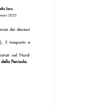
ella Sera
,               
nnaio 2025
enza dei decessi 
 il trasporto e 
istrati nel Nord-
 della Penisola.