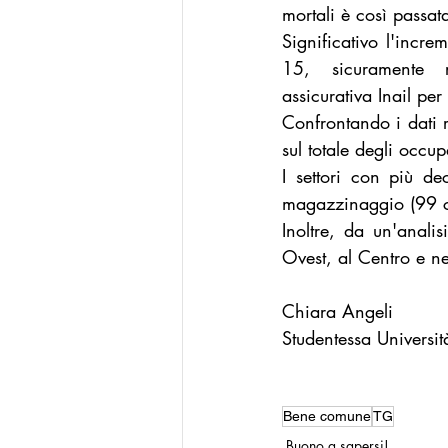
mortali è così passa
Significativo l'incre
15, sicuramente ris
assicurativa Inail per 
Confrontando i dati r
sul totale degli occup
I settori con più de
magazzinaggio (99 ca
Inoltre, da un'analis
Ovest, al Centro e nel
Chiara Angeli
Studentessa Universi
Bene comune
TG
Buono a sapersi!