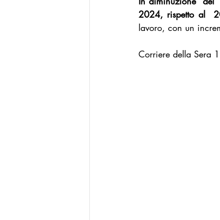
In diminuzione  del 1
2024, rispetto al  
La Buona Pubblica Amministrazione
lavoro, con un incre
Corriere della Sera
Modello Reggio Calabria
Mode