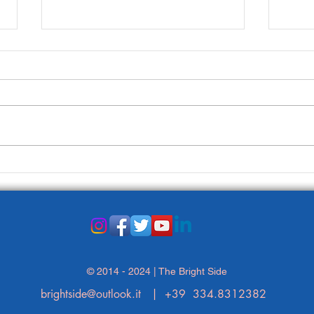
I tif
Risonanza magnetica? Un
anno di attesa!?
© 2014 - 2024 | The Bright Side
brightside@outlook.it
| +39 334.8312382