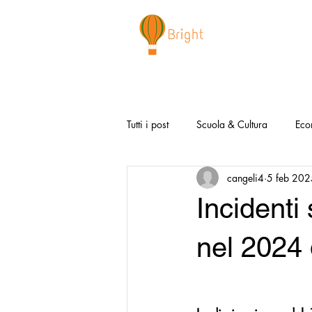
CHI SIAMO
NEWSLETTER
I 
Tutti i post
Scuola & Cultura
Eco
cangeli4
5 feb 202
Media & Social
Canzoni Positi
Incidenti 
Salute e Benessere
Redazionali
nel 2024 
Modello Napoli
Video la Buon