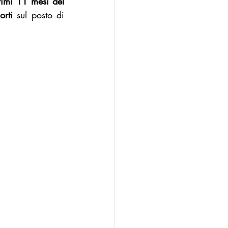
rimi 11 mesi del 
orti
 sul posto di 
n
Modello Palermo