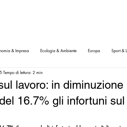
NOSTRI PROGETTI
LE NOSTRE ATTIVITA'
I NOSTRI PARTNERS
nomia & Impresa
Ecologia & Ambiente
Europa
Sport & L
5
Tempo di lettura: 2 min
ve
Interviste Positive
Questionari Positività
Notizia Illustra
sul lavoro: in diminuzione i
Leggo Positivo
Dammi solo un minuto
Modello Milano
del 16.7% gli infortuni sul
a Notizia
Consumatori goodnews
USA goodnews
Scie