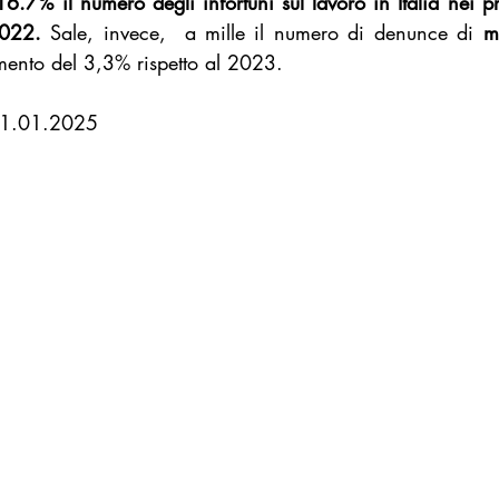
6.7% il numero degli infortuni sul lavoro in Italia nei p
2022.
 Sale, invece,  a mille il numero di denunce di 
m
Startup Goodnews
Le parole del Bene Comune
Inspiratio
mento del 3,3% rispetto al 2023. 
 11.01.2025
llo Bari
Donna goodnews