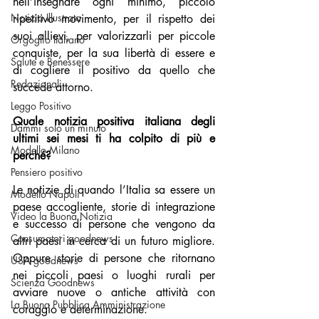
nell’insegnare ogni minimo, piccolo 
Notizia Illustrata
ripetitivo movimento, per il rispetto dei 
suoi allievi, per valorizzarli per piccole 
Orgoglio Italiano
conquiste, per la sua libertà di essere e 
Salute e Benessere
di cogliere il positivo da quello che 
Redazionali
succede attorno.
Leggo Positivo
Quale notizia positiva italiana degli 
Dammi solo un minuto
ultimi sei mesi ti ha colpito di più e 
Modello Milano
perché?
Pensiero positivo
Le notizie di quando l’Italia sa essere un 
Modello Napoli
paese accogliente, storie di integrazione 
Video la Buona Notizia
e successo di persone che vengono da 
Consumatori goodnews
altri paesi in cerca di un futuro migliore. 
Oppure storie di persone che ritornano 
USA goodnews
nei piccoli paesi o luoghi rurali per 
Scienza Goodnews
avviare nuove o antiche attività con 
La Buona Pubblica Amministrazione
coraggio e determinazione.