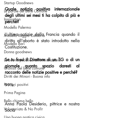
Startup Goodnews
Quale notizia positiva internazionale 
Le parole del Bene Comune
degli ultimi sei mesi ti ha colpito di più e 
Inspiration
perché?
Modello Palermo
L’ultima notizia dalla Francia quando il 
Modello Reggio Calabria
diritto all’aborto è stato introdotto nella 
Modello Bari
Costituzione.
Donna goodnews
Se tu fossi il Direttore di un TG o di un 
La buona pubblica amministrazione
giornale quanto spazio daresti al 
Cronisti del bene comune
racconto delle notizie positive e perché?
Diritti dei Minori - Buona info
Pensieri positivi
99%.
Prima Pagina
Bello chiama bello
Anna Paola Desiderio, pittrice e nostra 
Volontariato & No Profit
Socia
Una buona pratica civica