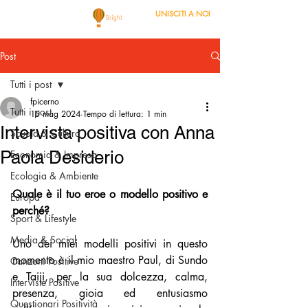
UNISCITI A NOI
Post
Tutti i post
fpicerno
Tutti i post
15 mag 2024
Tempo di lettura: 1 min
Intervista positiva con Anna
Scuola & Cultura
Paola Desiderio
Economia & Impresa
Ecologia & Ambiente
Quale è il tuo eroe o modello positivo e 
Europa
perché?
Sport & Lifestyle
Media & Social
Uno dei miei modelli positivi in questo 
momento è il mio maestro Paul, di Sundo 
Canzoni Positive
e Taiji, per la sua dolcezza, calma, 
Interviste Positive
presenza, gioia ed entusiasmo 
Questionari Positività