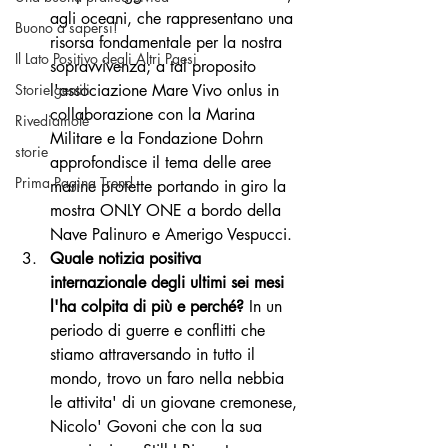
agli oceani, che rappresentano una 
Buono a sapersi!
risorsa fondamentale per la nostra 
Il Lato Positivo degli Altri Paesi
sopravvivenza; a tal proposito 
Storie gentili
l'associazione Mare Vivo onlus in 
collaborazione con la Marina 
Rivediamole
Militare e la Fondazione Dohrn 
storie
approfondisce il tema delle aree 
Prima Pagina Trend
marine protette portando in giro la 
mostra ONLY ONE a bordo della 
Nave Palinuro e Amerigo Vespucci.
Quale notizia positiva 
internazionale degli ultimi sei mesi 
l'ha colpita di più e perché? 
In un 
periodo di guerre e conflitti che 
stiamo attraversando in tutto il 
mondo, trovo un faro nella nebbia 
le attivita' di un giovane cremonese, 
Nicolo' Govoni che con la sua 