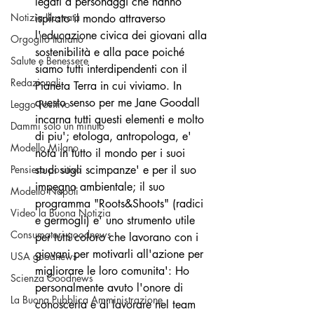
legati a personaggi che hanno 
Notizia Illustrata
ispirato il mondo attraverso 
l'educazione civica dei giovani alla 
Orgoglio Italiano
sostenibilità e alla pace poiché 
Salute e Benessere
siamo tutti interdipendenti con il 
Redazionali
Pianeta Terra in cui viviamo. In 
questo senso per me Jane Goodall 
Leggo Positivo
incarna tutti questi elementi e molto 
Dammi solo un minuto
di piu'; etologa, antropologa, e' 
Modello Milano
nota in tutto il mondo per i suoi 
Pensiero positivo
studi sugli scimpanze' e per il suo 
impegno ambientale; il suo 
Modello Napoli
programma "Roots&Shoots" (radici 
Video la Buona Notizia
e germogli) e' uno strumento utile 
Consumatori goodnews
per tutti coloro che lavorano con i 
giovani per motivarli all'azione per 
USA goodnews
migliorare le loro comunita': Ho 
Scienza Goodnews
personalmente avuto l'onore di 
La Buona Pubblica Amministrazione
conoscerla e di lavorare nel team 