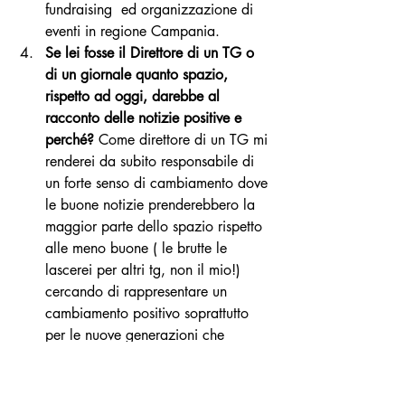
fundraising  ed organizzazione di 
eventi in regione Campania.
Se lei fosse il Direttore di un TG o 
di un giornale quanto spazio, 
rispetto ad oggi, darebbe al 
racconto delle notizie positive e 
perché? 
Come direttore di un TG mi 
renderei da subito responsabile di 
un forte senso di cambiamento dove 
le buone notizie prenderebbero la 
maggior parte dello spazio rispetto 
alle meno buone ( le brutte le 
lascerei per altri tg, non il mio!) 
cercando di rappresentare un 
cambiamento positivo soprattutto 
per le nuove generazioni che 
devono essere ispirate da un vento 
di positivita' per combattere il senso 
di inadeguatezza a cui spesso i 