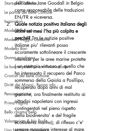
dell'Istituto Jane Goodall in Belgio 
Startup Goodnews
come responsabile delle traduzioni 
Le parole del Bene Comune
EN/FR e viceversa.
Inspiration
Quale notizia positiva italiana degli 
Modello Palermo
ultimi sei mesi l'ha più colpita e 
perché? 
Tra le notizie positive 
Modello Reggio Calabria
italiane piu' rilevanti posso 
Modello Bari
sicuramente sottolineare il crescente 
Donna goodnews
interesse per le aree marine protette 
( un esempio virtuoso e' quello che 
La buona pubblica amministrazione
ha interessato il recupero del Parco 
Cronisti del bene comune
sommerso della Gaiola a Posillipo, 
Diritti dei Minori - Buona info
recuperato dopo anni di mal 
Pensieri positivi
gestione, ora finalmente restituito ai 
cittadini napoletani con ingressi 
Prima Pagina
contingentati nel pieno rispetto 
Bello chiama bello
della biodiversita' e del fragile 
Volontariato & No Profit
ecosistema marino); di riflesso c'e' 
sempre maggiore interesse al mare, 
Una buona pratica civica