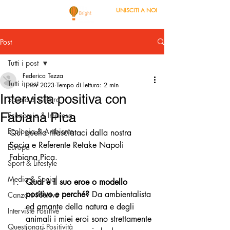
UNISCITI A NOI
Post
Tutti i post
Federica Tezza
Tutti i post
1 nov 2023
Tempo di lettura: 2 min
Intervista positiva con
Scuola & Cultura
Fabiana Pica
Economia & Impresa
Ecologia & Ambiente
Qui quella rilasciataci dalla nostra 
Socia e Referente Retake Napoli 
Europa
Fabiana Pica. 
Sport & Lifestyle
Media & Social
Qual è il suo eroe o modello 
positivo e perché? 
Da ambientalista 
Canzoni Positive
ed amante della natura e degli 
Interviste Positive
animali i miei eroi sono strettamente 
Questionari Positività