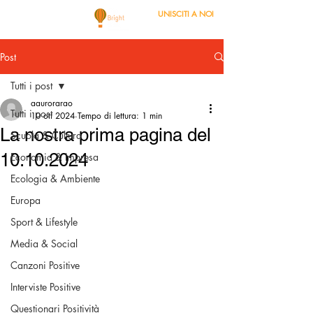
UNISCITI A NOI
Post
Tutti i post
aaurorarao
Tutti i post
10 ott 2024
Tempo di lettura: 1 min
La nostra prima pagina del
Scuola & Cultura
10.10.2024
Economia & Impresa
Ecologia & Ambiente
Europa
Sport & Lifestyle
Media & Social
Canzoni Positive
Interviste Positive
Questionari Positività