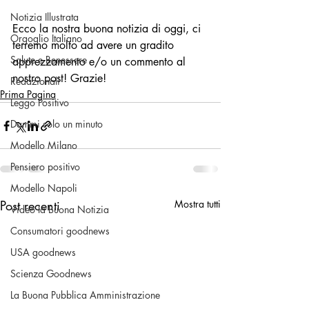
Notizia Illustrata
Ecco la nostra buona notizia di oggi, ci 
Orgoglio Italiano
terremo molto ad avere un gradito 
Salute e Benessere
apprezzamento e/o un commento al 
nostro post! Grazie!
Redazionali
Prima Pagina
Leggo Positivo
Dammi solo un minuto
Modello Milano
Pensiero positivo
Modello Napoli
Post recenti
Mostra tutti
Video la Buona Notizia
Consumatori goodnews
USA goodnews
Scienza Goodnews
La Buona Pubblica Amministrazione