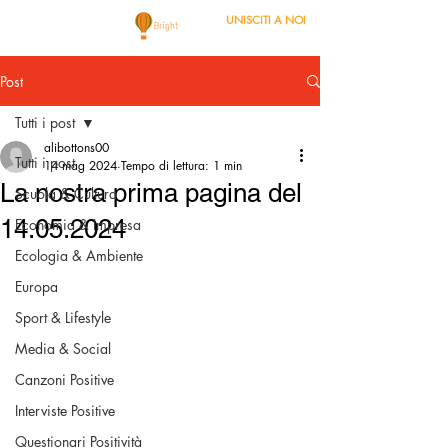
UNISCITI A NOI
Post
Tutti i post
alibottons00
Tutti i post
14 mag 2024
Tempo di lettura: 1 min
La nostra prima pagina del
Scuola & Cultura
14.05.2024
Economia & Impresa
Ecologia & Ambiente
Europa
Sport & Lifestyle
Media & Social
Canzoni Positive
Interviste Positive
Questionari Positività