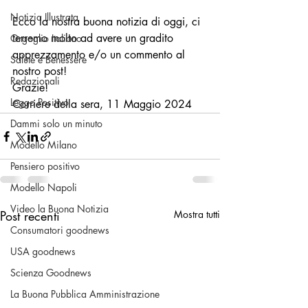
Notizia Illustrata
Ecco la nostra buona notizia di oggi, ci 
terremo molto ad avere un gradito 
Orgoglio Italiano
apprezzamento e/o un commento al 
Salute e Benessere
nostro post!
Redazionali
Grazie!
Leggo Positivo
Corriere della sera, 11 Maggio 2024
Dammi solo un minuto
Modello Milano
Pensiero positivo
Modello Napoli
Video la Buona Notizia
Post recenti
Mostra tutti
Consumatori goodnews
USA goodnews
Scienza Goodnews
La Buona Pubblica Amministrazione