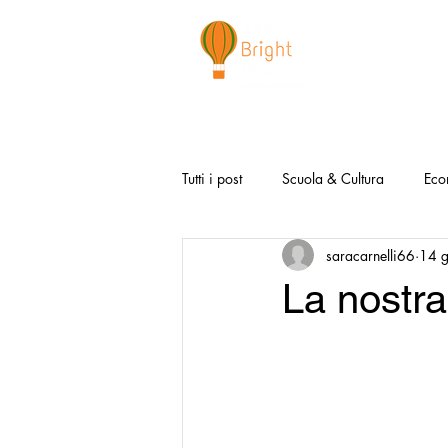
CHI SIAMO
NEWSLETTER
I 
Tutti i post
Scuola & Cultura
Eco
saracarnelli66
14 
Media & Social
Canzoni Positi
La nostra
Salute e Benessere
Redazionali
Modello Napoli
Video la Buon