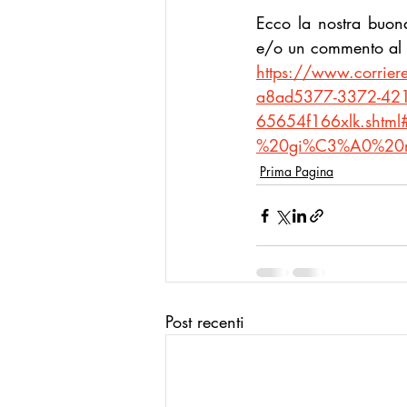
Ecco la nostra buon
e/o un commento al n
https://www.corriere
a8ad5377-3372-421
65654f166xlk.shtm
%20gi%C3%A0%20r
Prima Pagina
Post recenti