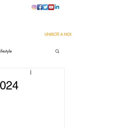
PER LE SCUOLE
UNISCITI A NOI
ifestyle
ta
Orgoglio Italiano
2024
Pensiero positivo
nza Goodnews