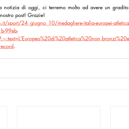
a notizia di oggi, ci terremo molto ad avere un gradit
ostro post! Grazie!
.it/sport/24_giugno_10/medagliere-italia-europei-atletic
b-99eb-
l#:~:text=L'Europeo%20di%20atletica%20non,bronzi
ecord
.