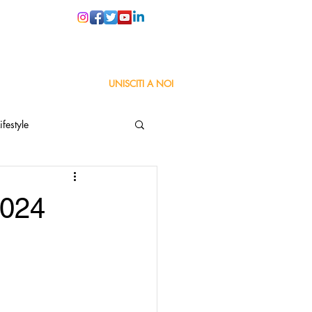
PER LE SCUOLE
UNISCITI A NOI
ifestyle
ta
Orgoglio Italiano
2024
Pensiero positivo
nza Goodnews