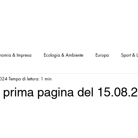
NOSTRI PROGETTI
LE NOSTRE ATTIVITA'
I NOSTRI PARTNERS
nomia & Impresa
Ecologia & Ambiente
Europa
Sport & L
2024
Tempo di lettura: 1 min
ve
Interviste Positive
Questionari Positività
Notizia Illustra
 prima pagina del 15.08.
Leggo Positivo
Dammi solo un minuto
Modello Milano
a Notizia
Consumatori goodnews
USA goodnews
Scie