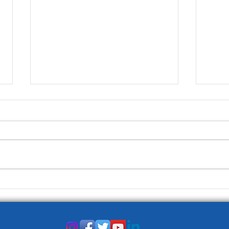
La Prima Pagina del 3
La P
gennaio
dice