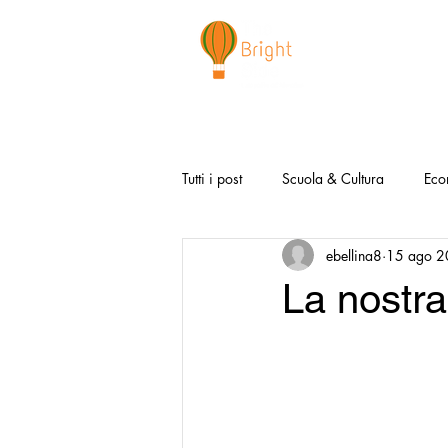
CHI SIAMO
NEWSLETTER
I 
Tutti i post
Scuola & Cultura
Eco
ebellina8
15 ago 
Media & Social
Canzoni Positi
La nostra
Salute e Benessere
Redazionali
Modello Napoli
Video la Buon