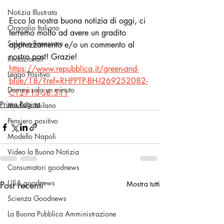
Notizia Illustrata
Ecco la nostra buona notizia di oggi, ci 
Orgoglio Italiano
terremo molto ad avere un gradito 
Salute e Benessere
apprezzamento e/o un commento al 
nostro post! Grazie!
Redazionali
https://www.repubblica.it/green-and-
Leggo Positivo
blue/18/?ref=RHPPTP-BH-I269252082-
Dammi solo un minuto
C12-P13-S8.3-T1
Prima Pagina
Modello Milano
Pensiero positivo
Modello Napoli
Video la Buona Notizia
Consumatori goodnews
USA goodnews
Post recenti
Mostra tutti
Scienza Goodnews
La Buona Pubblica Amministrazione