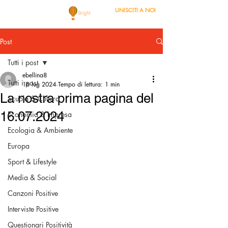
UNISCITI A NOI
Post
Tutti i post
ebellina8
Tutti i post
16 lug 2024
Tempo di lettura: 1 min
La nostra prima pagina del
Scuola & Cultura
16.07.2024
Economia & Impresa
Ecologia & Ambiente
Europa
Sport & Lifestyle
Media & Social
Canzoni Positive
Interviste Positive
Questionari Positività