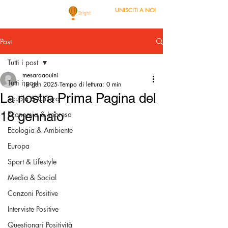
UNISCITI A NOI
Post
Tutti i post
mesaraaouini
Tutti i post
18 gen 2025
Tempo di lettura: 0 min
La nostra Prima Pagina del
Scuola & Cultura
18 gennaio
Economia & Impresa
Ecologia & Ambiente
Europa
Sport & Lifestyle
Media & Social
Canzoni Positive
Interviste Positive
Questionari Positività