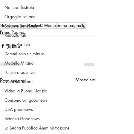
Notizia Illustrata
Orgoglio Italiano
Salute e Benessere
Bene comune
Positività
Media
prima pagina
tg
Prima Pagina
Redazionali
Leggo Positivo
Dammi solo un minuto
Modello Milano
Pensiero positivo
Post recenti
Mostra tutti
Modello Napoli
Video la Buona Notizia
Consumatori goodnews
USA goodnews
Scienza Goodnews
La Buona Pubblica Amministrazione