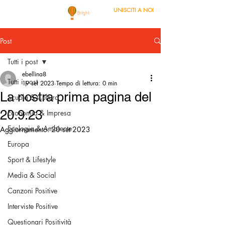
UNISCITI A NOI
Post
Tutti i post
ebellina8
Tutti i post
19 set 2023
Tempo di lettura: 0 min
La nostra prima pagina del
Scuola & Cultura
20.9.23
Economia & Impresa
Ecologia & Ambiente
Aggiornamento:
20 set 2023
Europa
Sport & Lifestyle
Media & Social
Canzoni Positive
Interviste Positive
Questionari Positività