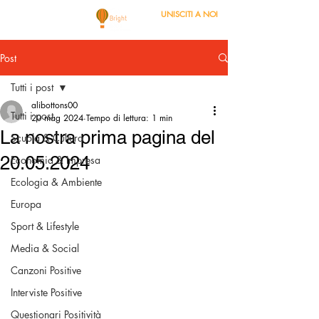
UNISCITI A NOI
Post
Tutti i post
alibottons00
Tutti i post
20 mag 2024
Tempo di lettura: 1 min
La nostra prima pagina del
Scuola & Cultura
20.05.2024
Economia & Impresa
Ecologia & Ambiente
Europa
Sport & Lifestyle
Media & Social
Canzoni Positive
Interviste Positive
Questionari Positività