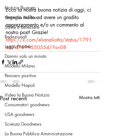
Notizia Illustrata
Ecco la nostra buona notizia di oggi, ci 
terremo molto ad avere un gradito 
Orgoglio Italiano
apprezzamento e/o un commento al 
Salute e Benessere
nostro post! Grazie!
Redazionali
https://x.com/elianaliotta/status/1791
Leggo Positivo
487478995505541?s=08
Dammi solo un minuto
Modello Milano
Pensiero positivo
Modello Napoli
Video la Buona Notizia
Post recenti
Mostra tutti
Consumatori goodnews
USA goodnews
Scienza Goodnews
La Buona Pubblica Amministrazione