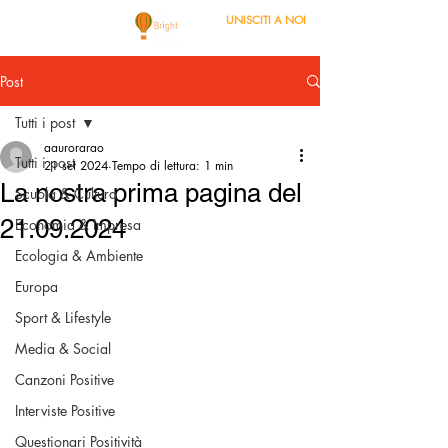
UNISCITI A NOI
Post
Tutti i post
aaurorarao
Tutti i post
21 set 2024
Tempo di lettura: 1 min
La nostra prima pagina del
Scuola & Cultura
21.09.2024
Economia & Impresa
Ecologia & Ambiente
Europa
Sport & Lifestyle
Media & Social
Canzoni Positive
Interviste Positive
Questionari Positività