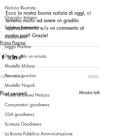
Notizia Illustrata
Ecco la nostra buona notizia di oggi, ci 
Orgoglio Italiano
terremo molto ad avere un gradito 
Salute e Benessere
apprezzamento e/o un commento al 
nostro post! Grazie!
Redazionali
Prima Pagina
Leggo Positivo
Dammi solo un minuto
Modello Milano
Pensiero positivo
Modello Napoli
Post recenti
Mostra tutti
Video la Buona Notizia
Consumatori goodnews
USA goodnews
Scienza Goodnews
La Buona Pubblica Amministrazione