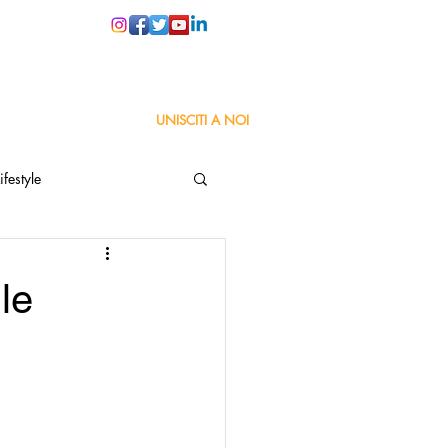
PER LE SCUOLE
UNISCITI A NOI
ifestyle
ta
Orgoglio Italiano
le
Pensiero positivo
nza Goodnews