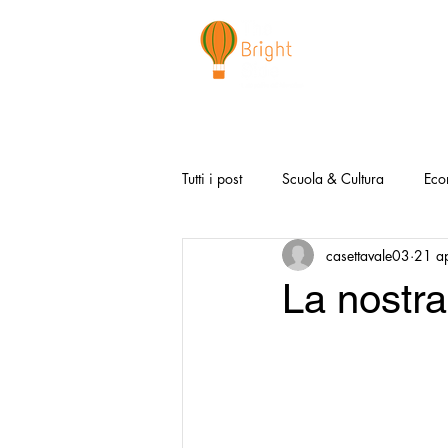
CHI SIAMO
NEWSLETTER
I 
Tutti i post
Scuola & Cultura
Eco
casettavale03
21 a
Media & Social
Canzoni Positi
La nostra
Salute e Benessere
Redazionali
Modello Napoli
Video la Buon