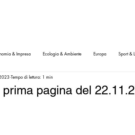
NOSTRI PROGETTI
LE NOSTRE ATTIVITA'
I NOSTRI PARTNERS
nomia & Impresa
Ecologia & Ambiente
Europa
Sport & L
 2023
Tempo di lettura: 1 min
ve
Interviste Positive
Questionari Positività
Notizia Illustra
 prima pagina del 22.11.
Leggo Positivo
Dammi solo un minuto
Modello Milano
a Notizia
Consumatori goodnews
USA goodnews
Scie