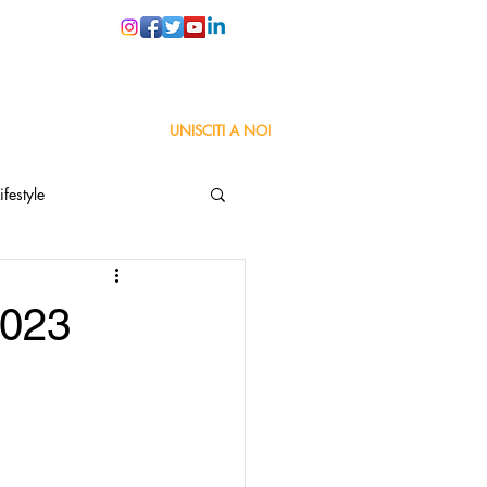
PER LE SCUOLE
UNISCITI A NOI
ifestyle
ta
Orgoglio Italiano
2023
Pensiero positivo
nza Goodnews