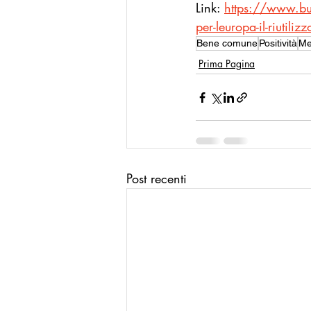
Link: 
https://www.buo
per-leuropa-il-riutilizz
Bene comune
Positività
Me
Prima Pagina
Post recenti