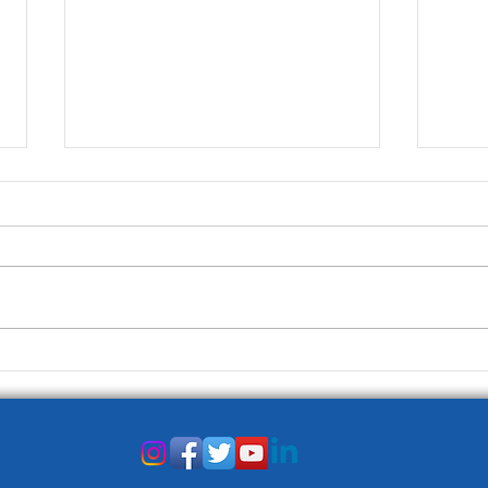
La Prima Pagina del 3
La P
gennaio
dice