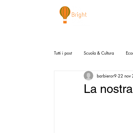
CHI SIAMO
NEWSLETTER
I 
Tutti i post
Scuola & Cultura
Eco
barbieror9
22 nov
Media & Social
Canzoni Positi
La nostra
Salute e Benessere
Redazionali
Modello Napoli
Video la Buon