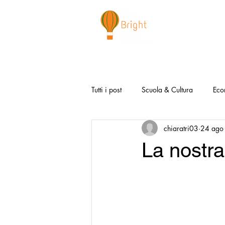
CHI SIAMO
NEWSLETTER
I 
Tutti i post
Scuola & Cultura
Eco
chiaratri03
24 ago
Media & Social
Canzoni Positi
La nostr
Salute e Benessere
Redazionali
Modello Napoli
Video la Buon