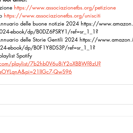
izione 
https://www.associazionetbs.org/petizione
o 
https://www.associazionetbs.org/unisciti
 Annuario delle buone notizie 2024 https://www.amazon.
e-2024-ebook/dp/B0DZ6PSRY1/ref=sr_1_1?
 Annuario delle Storie Gentili 2024 https://www.amazon.
i-2024-ebook/dp/B0F1Y8DS3P/ref=sr_1_1?
laylist Spotify 
fy.com/playlist/7b2hb0V6u8iY2oXBBWf8zU?
NeOYLqnA&pi=21lIGc7-QwS96