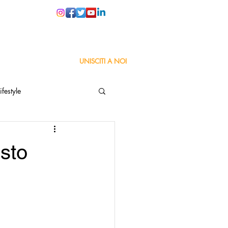
PER LE SCUOLE
UNISCITI A NOI
ifestyle
ta
Orgoglio Italiano
sto
Pensiero positivo
nza Goodnews