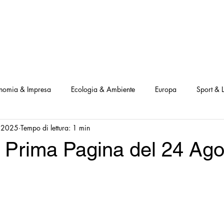
NOSTRI PROGETTI
LE NOSTRE ATTIVITA'
I NOSTRI PARTNERS
nomia & Impresa
Ecologia & Ambiente
Europa
Sport & L
 2025
Tempo di lettura: 1 min
ve
Interviste Positive
Questionari Positività
Notizia Illustra
a Prima Pagina del 24 Ago
Leggo Positivo
Dammi solo un minuto
Modello Milano
a Notizia
Consumatori goodnews
USA goodnews
Scie