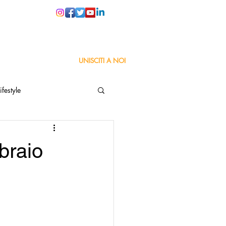
PER LE SCUOLE
UNISCITI A NOI
ifestyle
ta
Orgoglio Italiano
braio
Pensiero positivo
nza Goodnews