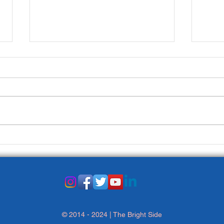
La Prima Pagina del 3
La P
gennaio
dice
© 2014 - 2024 | The Bright Side