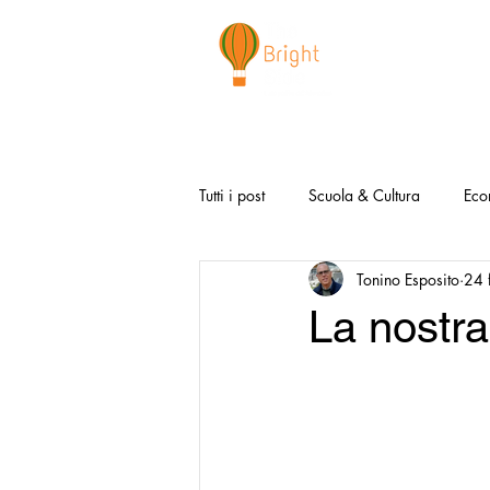
CHI SIAMO
NEWSLETTER
I 
Tutti i post
Scuola & Cultura
Eco
Tonino Esposito
24 
Media & Social
Canzoni Positi
La nostra
Salute e Benessere
Redazionali
Modello Napoli
Video la Buon