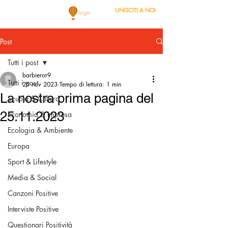
UNISCITI A NOI
Post
Tutti i post
barbieror9
Tutti i post
25 nov 2023
Tempo di lettura: 1 min
La nostra prima pagina del
Scuola & Cultura
25.11.2023
Economia & Impresa
Ecologia & Ambiente
Europa
Sport & Lifestyle
Media & Social
Canzoni Positive
Interviste Positive
Questionari Positività