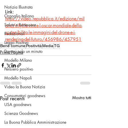
Notizia Illustrata
Link: 
Orgoglio Italiano
https://video.repubblica.it/edizione/mil
Salute e Benessere
ano/citylife-vince-l-oscar-mondiale-della-
sostenibilita-le-immagini-del-drone-e-i-
Redazionali
rendering-del-futuro/456986/457951
Leggo Positivo
Bene comune
Positività
Media
TG
Dammi solo un minuto
Prima Pagina
Modello Milano
Pensiero positivo
Modello Napoli
Video la Buona Notizia
Consumatori goodnews
Post recenti
Mostra tutti
USA goodnews
Scienza Goodnews
La Buona Pubblica Amministrazione