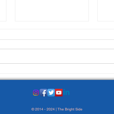
La Prima Pagina del 3
La P
gennaio
dice
© 2014 - 2024 | The Bright Side