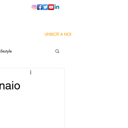
PER LE SCUOLE
UNISCITI A NOI
ifestyle
ta
Orgoglio Italiano
naio
Pensiero positivo
nza Goodnews