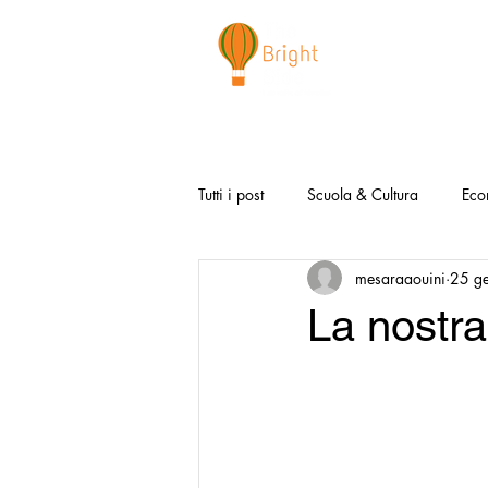
CHI SIAMO
NEWSLETTER
I 
Tutti i post
Scuola & Cultura
Eco
mesaraaouini
25 g
Media & Social
Canzoni Positi
La nostr
Salute e Benessere
Redazionali
Modello Napoli
Video la Buon