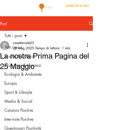
UNISCITI A NOI
Post
Tutti i post
casettavale03
Tutti i post
25 mag 2025
Tempo di lettura: 1 min
La nostra Prima Pagina del
Scuola & Cultura
25 Maggio
Economia & Impresa
Ecologia & Ambiente
Europa
Sport & Lifestyle
Media & Social
Canzoni Positive
Interviste Positive
Questionari Positività