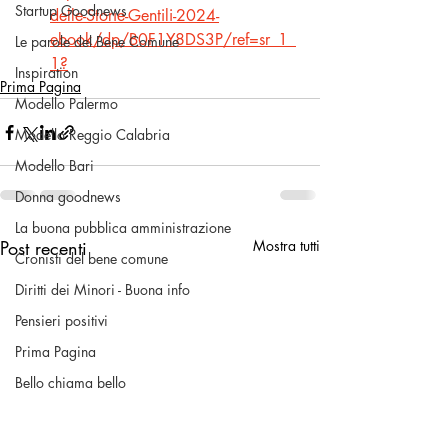
Startup Goodnews
delle-Storie-Gentili-2024-
ebook/dp/B0F1Y8DS3P/ref=sr_1_
Le parole del Bene Comune
1
?
Inspiration
Prima Pagina
Modello Palermo
Modello Reggio Calabria
Modello Bari
Donna goodnews
La buona pubblica amministrazione
Post recenti
Mostra tutti
Cronisti del bene comune
Diritti dei Minori - Buona info
Pensieri positivi
Prima Pagina
Bello chiama bello
Volontariato & No Profit
Una buona pratica civica