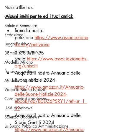
Notizia Illustrata
Alcuni inviti per te ed i tuoi amici:
Orgoglio Italiano
Salute e Benessere
firma la nostra 
Redazionali
petizione
https://www.associazione
Leggo Positivo
tbs.org/petizione
diventa nostro 
Dammi solo un minuto
socio
https://www.associazionetbs.
Modello Milano
org/unisciti
Pensiero positivo
Acquista il nostro Annuario delle 
buone notizie 2024 
Modello Napoli
https://www.amazon.it/Annuario-
Video la Buona Notizia
delle-Buone-Notizie-2024-
Consumatori goodnews
ebook/dp/B0DZ6PSRY1/ref=sr_1_
USA goodnews
1
?
Acquista il nostro Annuario delle 
Scienza Goodnews
Storie Gentili 2024 
La Buona Pubblica Amministrazione
https://www.amazon.it/Annuario-