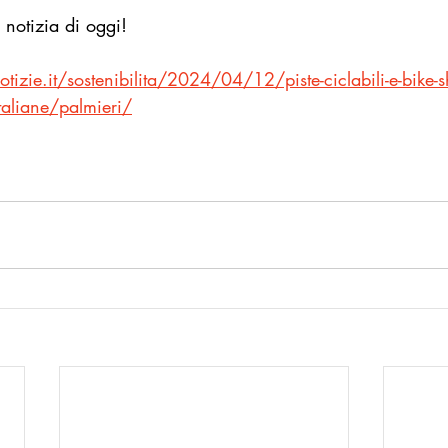
 notizia di oggi!
zie.it/sostenibilita/2024/04/12/piste-ciclabili-e-bike-sh
-italiane/palmieri/