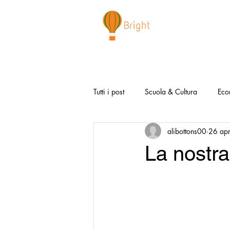
CHI SIAMO
NEWSLETTER
I 
Tutti i post
Scuola & Cultura
Eco
alibottons00
26 ap
Media & Social
Canzoni Positi
La nostra
Salute e Benessere
Redazionali
Modello Napoli
Video la Buon