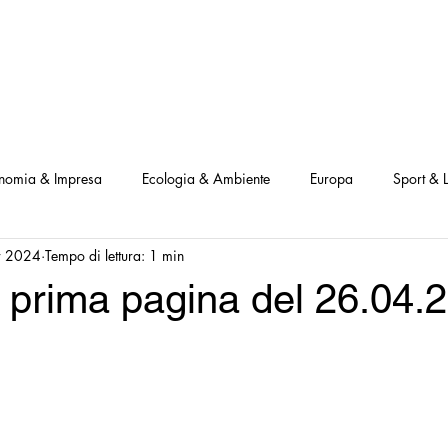
NOSTRI PROGETTI
LE NOSTRE ATTIVITA'
I NOSTRI PARTNERS
nomia & Impresa
Ecologia & Ambiente
Europa
Sport & L
r 2024
Tempo di lettura: 1 min
ve
Interviste Positive
Questionari Positività
Notizia Illustra
 prima pagina del 26.04.
Leggo Positivo
Dammi solo un minuto
Modello Milano
a Notizia
Consumatori goodnews
USA goodnews
Scie