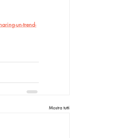
aring-un-trend-
Mostra tutti