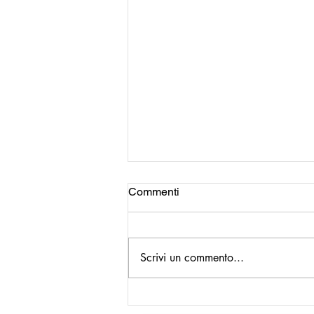
Commenti
Scrivi un commento...
Più cronaca bianca, meno