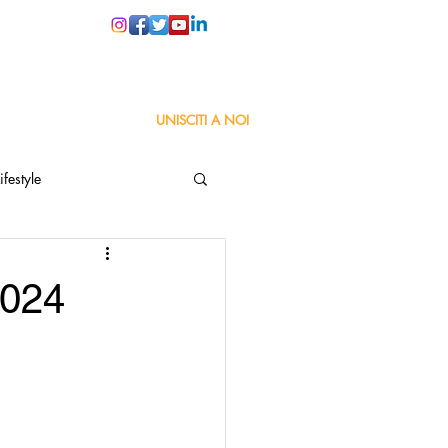
PER LE SCUOLE
UNISCITI A NOI
ifestyle
ta
Orgoglio Italiano
2024
Pensiero positivo
nza Goodnews