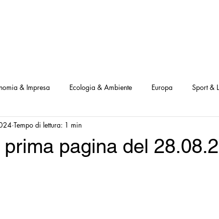
NOSTRI PROGETTI
LE NOSTRE ATTIVITA'
I NOSTRI PARTNERS
nomia & Impresa
Ecologia & Ambiente
Europa
Sport & L
2024
Tempo di lettura: 1 min
ve
Interviste Positive
Questionari Positività
Notizia Illustra
 prima pagina del 28.08.
Leggo Positivo
Dammi solo un minuto
Modello Milano
a Notizia
Consumatori goodnews
USA goodnews
Scie