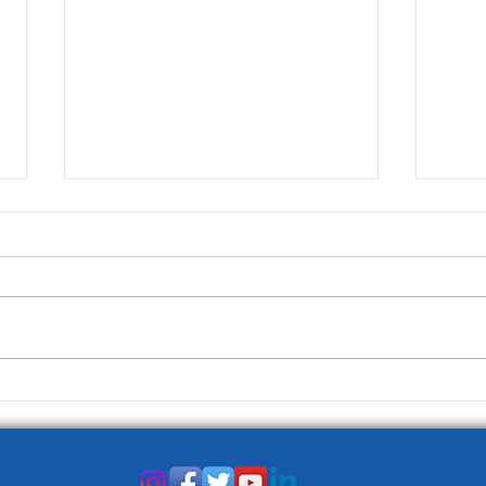
La Prima Pagina del 3
La P
gennaio
dice