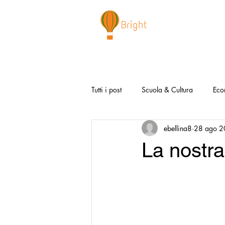
CHI SIAMO
NEWSLETTER
I 
Tutti i post
Scuola & Cultura
Eco
ebellina8
28 ago 
Media & Social
Canzoni Positi
La nostra
Salute e Benessere
Redazionali
Modello Napoli
Video la Buon