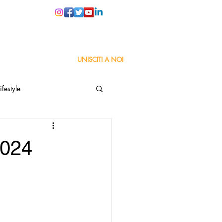
PER LE SCUOLE
UNISCITI A NOI
ifestyle
ta
Orgoglio Italiano
2024
Pensiero positivo
nza Goodnews