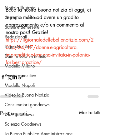
Notizia Illustrata
Ecco la nostra buona notizia di oggi, ci 
terremo molto ad avere un gradito 
Orgoglio Italiano
apprezzamento e/o un commento al 
Salute e Benessere
nostro post! Grazie!
Redazionali
https://ilgiornaledellebellenotizie.com/2
Leggo Positivo
024/04/17/donne-e-agricoltura-
imprenditrice-toscana-invitata-in-polonia-
Dammi solo un minuto
for-best-practice/
Modello Milano
Pensiero positivo
Modello Napoli
Video la Buona Notizia
Consumatori goodnews
Post recenti
Mostra tutti
USA goodnews
Scienza Goodnews
La Buona Pubblica Amministrazione