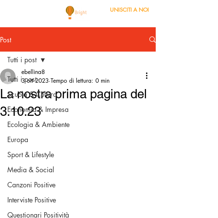
UNISCITI A NOI
Post
Tutti i post
ebellina8
Tutti i post
3 ott 2023
Tempo di lettura: 0 min
La nostra prima pagina del
Scuola & Cultura
3.10.23
Economia & Impresa
Ecologia & Ambiente
Europa
Sport & Lifestyle
Media & Social
Canzoni Positive
Interviste Positive
Questionari Positività