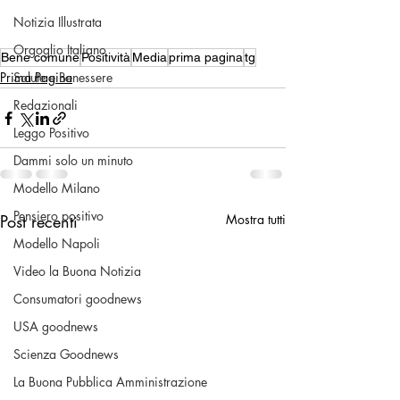
Notizia Illustrata
Orgoglio Italiano
Bene comune
Positività
Media
prima pagina
tg
Salute e Benessere
Prima Pagina
Redazionali
Leggo Positivo
Dammi solo un minuto
Modello Milano
Pensiero positivo
Post recenti
Mostra tutti
Modello Napoli
Video la Buona Notizia
Consumatori goodnews
USA goodnews
Scienza Goodnews
La Buona Pubblica Amministrazione