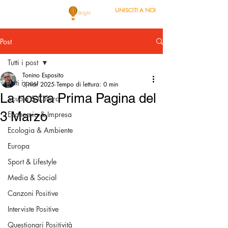
UNISCITI A NOI
Post
Tutti i post
Tonino Esposito
Tutti i post
3 mar 2025
Tempo di lettura: 0 min
La nostra Prima Pagina del
Scuola & Cultura
3 Marzo
Economia & Impresa
Ecologia & Ambiente
Europa
Sport & Lifestyle
Media & Social
Canzoni Positive
Interviste Positive
Questionari Positività