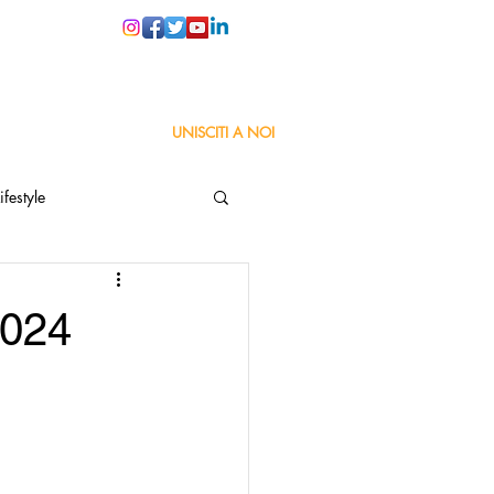
PER LE SCUOLE
UNISCITI A NOI
ifestyle
ta
Orgoglio Italiano
2024
Pensiero positivo
nza Goodnews