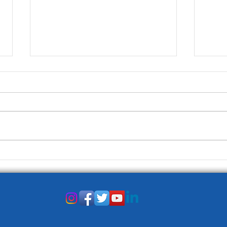
La Prima Pagina del 3
La P
gennaio
dice