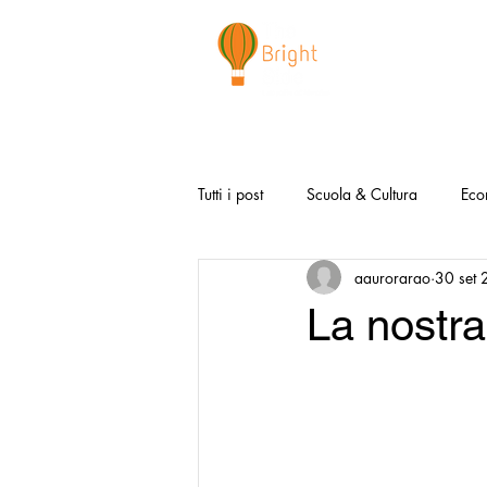
CHI SIAMO
NEWSLETTER
I 
Tutti i post
Scuola & Cultura
Eco
aaurorarao
30 set
Media & Social
Canzoni Positi
La nostra
Salute e Benessere
Redazionali
Modello Napoli
Video la Buon