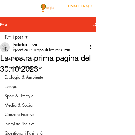
UNISCITI A NOI
Post
Tutti i post
Federica Tezza
Tutti i post
30 ott 2023
Tempo di lettura: 0 min
La nostra prima pagina del
Scuola & Cultura
30.10.2023
Economia & Impresa
Ecologia & Ambiente
Europa
Sport & Lifestyle
Media & Social
Canzoni Positive
Interviste Positive
Questionari Positività