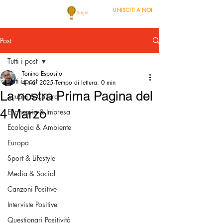
UNISCITI A NOI
Post
Tutti i post
Tonino Esposito
Tutti i post
4 mar 2025
Tempo di lettura: 0 min
La nostra Prima Pagina del
Scuola & Cultura
4 Marzo
Economia & Impresa
Ecologia & Ambiente
Europa
Sport & Lifestyle
Media & Social
Canzoni Positive
Interviste Positive
Questionari Positività